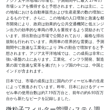
アジア太平洋地域の市場も、予測期間中に最大 27% の
市場シェアを獲得すると予想されます。これは主に、こ
の地域における自動車販売および生産産業の数の増加に
よるものです。さらに、この地域の人口増加と急速な都
市開発により、政府は効果的な公共交通機関と低エンジ
ン出力の効率的な車両の導入を重視するよう奨励されて
います。排出割合は市場で公開されており、厳格な排出
規制も行われています。商用車の世界的な需要は、予測
期間中に急速な工業化により 3% の割合で増加すると予
想されます。アジア太平洋地域では、この成長は非常に
強い基盤の上にあります。工業化、インフラ開発、製造
業の面で急速な変革を遂げたトップ国の中には、中国と
インドが含まれます。
日本では、市場の成長は主に国内のディーゼル車の生産
によって推進されています。昨年、日本におけるディー
ゼル車の使用台数は約7.19百万台と、前年の約6.93百万
台から新たなピークを記録しました。
微粒子フィルター管理システム調