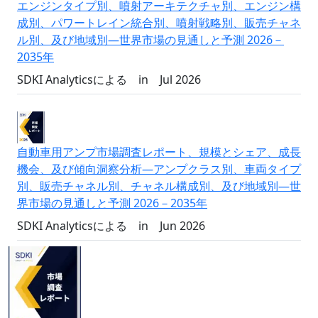
エンジンタイプ別、噴射アーキテクチャ別、エンジン構
成別、パワートレイン統合別、噴射戦略別、販売チャネ
ル別、及び地域別―世界市場の見通しと予測 2026－
2035年
SDKI Analyticsによる
in
Jul 2026
自動車用アンプ市場調査レポート、規模とシェア、成長
機会、及び傾向洞察分析―アンプクラス別、車両タイプ
別、販売チャネル別、チャネル構成別、及び地域別―世
界市場の見通しと予測 2026－2035年
SDKI Analyticsによる
in
Jun 2026