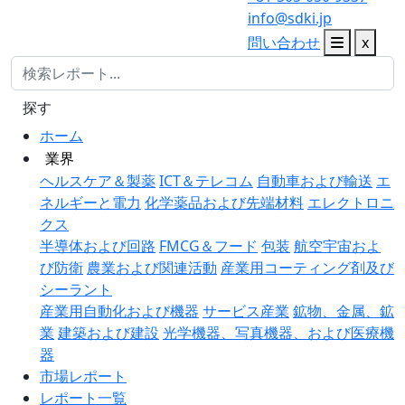
info@sdki.jp
問い合わせ
x
探す
ホーム
業界
ヘルスケア＆製薬
ICT＆テレコム
自動車および輸送
エ
ネルギーと電力
化学薬品および先端材料
エレクトロニ
クス
半導体および回路
FMCG＆フード
包装
航空宇宙およ
び防衛
農業および関連活動
産業用コーティング剤及び
シーラント
産業用自動化および機器
サービス産業
鉱物、金属、鉱
業
建築および建設
光学機器、写真機器、および医療機
器
市場レポート
レポート一覧