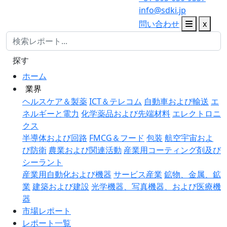
info@sdki.jp
問い合わせ
x
探す
ホーム
業界
ヘルスケア＆製薬
ICT＆テレコム
自動車および輸送
エ
ネルギーと電力
化学薬品および先端材料
エレクトロニ
クス
半導体および回路
FMCG＆フード
包装
航空宇宙およ
び防衛
農業および関連活動
産業用コーティング剤及び
シーラント
産業用自動化および機器
サービス産業
鉱物、金属、鉱
業
建築および建設
光学機器、写真機器、および医療機
器
市場レポート
レポート一覧