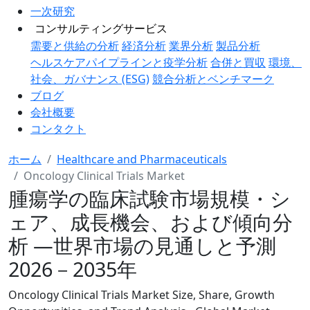
一次研究
コンサルティングサービス
需要と供給の分析
経済分析
業界分析
製品分析
ヘルスケアパイプラインと疫学分析
合併と買収
環境、
社会、ガバナンス (ESG)
競合分析とベンチマーク
ブログ
会社概要
コンタクト
ホーム
Healthcare and Pharmaceuticals
Oncology Clinical Trials Market
腫瘍学の臨床試験市場規模・シ
ェア、成長機会、および傾向分
析 ―世界市場の見通しと予測
2026－2035年
Oncology Clinical Trials Market Size, Share, Growth