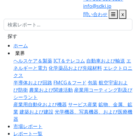
info@sdki.jp
問い合わせ
x
探す
ホーム
業界
ヘルスケア＆製薬
ICT＆テレコム
自動車および輸送
エ
ネルギーと電力
化学薬品および先端材料
エレクトロニ
クス
半導体および回路
FMCG＆フード
包装
航空宇宙およ
び防衛
農業および関連活動
産業用コーティング剤及び
シーラント
産業用自動化および機器
サービス産業
鉱物、金属、鉱
業
建築および建設
光学機器、写真機器、および医療機
器
市場レポート
レポート一覧