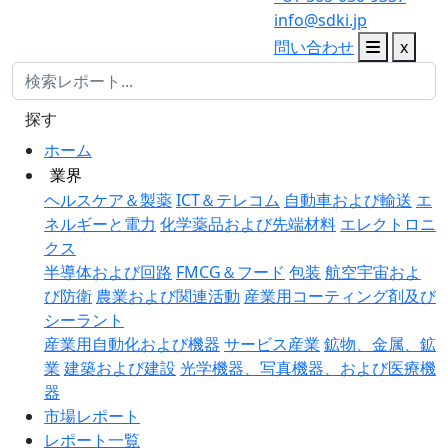
info@sdki.jp
問い合わせ
x
探す
ホーム
業界
ヘルスケア＆製薬
ICT＆テレコム
自動車および輸送
エ
ネルギーと電力
化学薬品および先端材料
エレクトロニ
クス
半導体および回路
FMCG＆フード
包装
航空宇宙およ
び防衛
農業および関連活動
産業用コーティング剤及び
シーラント
産業用自動化および機器
サービス産業
鉱物、金属、鉱
業
建築および建設
光学機器、写真機器、および医療機
器
市場レポート
レポート一覧