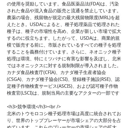
の使用を奨励しています。食品医薬品法(FDA)は、汚染
された食品や混入食品の販売と流通を禁止しています。
農薬の場合、残留物が規定の最大残留物限度(MRL)を超
えたとき。USDAによると、種子処理薬品で処理された
種子は、種子の市場性を高め、企業が新しい市場で拡大
するのに役立ちます。したがって、USDAは、商業的規
模で販売する前に、市販されているすべての種子を処理
することを義務付けています。さらに、ネオニック種子
処理は環境、特にミツバチに有害な影響を及ぼし、北米
ではネオニックスに対する規制制限が導入されました。
カナダ食品検査庁(CFIA)、カナダ種子生産者協会
(CSGA)、カナダ種子協会(CSI)、登録種子施設(RSE)、認
定種子作物検査サービス(ASCIS)、および認可種子作物
検査官(LSCI)は、規制当局の主要なアクターの一部です
<h3>競争環境</h3><br />
北米のトウモロコシ種子処理市場は高度に統合されてお
り、世界のトッププレーヤーが市場シェアの大部分を占
めています。これらのプレーヤーの市場シェアの拡大