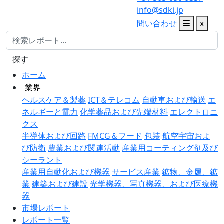
info@sdki.jp
問い合わせ
x
探す
ホーム
業界
ヘルスケア＆製薬
ICT＆テレコム
自動車および輸送
エ
ネルギーと電力
化学薬品および先端材料
エレクトロニ
クス
半導体および回路
FMCG＆フード
包装
航空宇宙およ
び防衛
農業および関連活動
産業用コーティング剤及び
シーラント
産業用自動化および機器
サービス産業
鉱物、金属、鉱
業
建築および建設
光学機器、写真機器、および医療機
器
市場レポート
レポート一覧