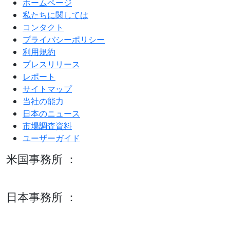
ホームページ
私たちに関しては
コンタクト
プライバシーポリシー
利用規約
プレスリリース
レポート
サイトマップ
当社の能力
日本のニュース
市場調査資料
ユーザーガイド
米国事務所 ：
600 S Tyler St Suite 2100 #140, Amarillo, TX 79101
日本事務所 ：
15/F セルリアンタワー, 桜丘町26-1、150-8512, 東京、渋谷
区、日本