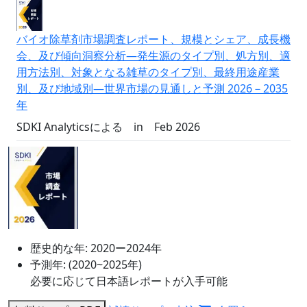
バイオ除草剤市場調査レポート、規模とシェア、成長機
会、及び傾向洞察分析―発生源のタイプ別、処方別、適
用方法別、対象となる雑草のタイプ別、最終用途産業
別、及び地域別―世界市場の見通しと予測 2026－2035
年
SDKI Analyticsによる
in
Feb 2026
歴史的な年:
2020ー2024年
予測年:
(2020~2025年)
必要に応じて日本語レポートが入手可能