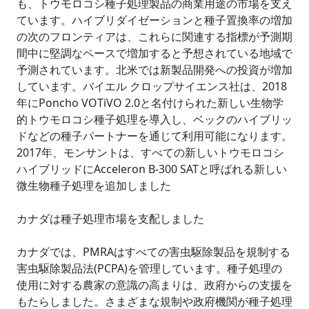
も、トウモロコシ種子処理製品の商業用途の市場を支え
ています。ハイブリダイゼーションと種子置換率の増加
の次のフロンティアは、これらに関連する指標が予測期
間中に堅調なペースで増加すると予想されている地域で
予測されています。北米では新製品開発への投資が増加
しています。バイエル クロップサイエンス社は、2018
年にPoncho VOTiVO 2.0と名付けられた新しい生物学
的トウモロコシ種子処理を導入し、ベックのハイブリッ
ドなどの種子パートナーを通じて利用可能になります。
2017年、モンサントは、すべての新しいトウモロコシ
ハイブリッドにAcceleron B-300 SATと呼ばれる新しい
微生物種子処理を追加しました
カナダは種子処理市場を支配しました
カナダでは、PMRAはすべての害虫駆除製品を規制する
害虫駆除製品法(PCPA)を管理しています。種子処理の
使用に対する農家の意識の高まりは、政府からの支援を
もたらしました。さまざまな規制や政府機関が種子処理