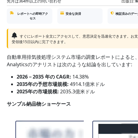
先月は364件以上の問い合わせ
出版日:
M
レポートへの即時アク
安全な決済
検証済みのデー
セス
すぐにレポート全文にアクセスして、意思決定を迅速化できます。お
受領後15日以内に完了できます。
自動車用排気後処理システム市場の調査レポートによると、S
Analyticsのアナリストは次のような結論を出しています:
2026－2035 年の CAGR:
14.38%
2035年の予想市場規模:
4914.1億米ドル
2025年の市場規模:
2035.3億米ドル
サンプル納品物ショーケース