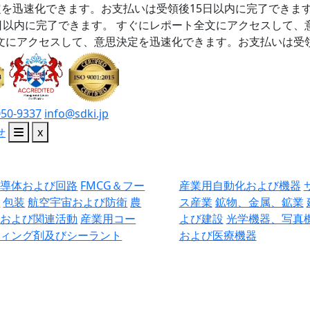
を迅速化できます。お支払いは受領後15日以内に完了できま
日以内に完了できます。
すぐにレポート全文にアクセスして、
文にアクセスして、意思決定を迅速化できます。お支払いは受領
050-9337
info@sdki.jp
せ
x
半導体および回路
FMCG＆フー
産業用自動化および機器
ド
包装
航空宇宙および防衛
農
ス産業
鉱物、金属、鉱業
業および関連活動
産業用コー
よび建設
光学機器、写真
ティング剤及びシーラント
および医療機器