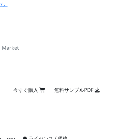
バナ
s Market
今すぐ購入
無料サンプルPDF
●
ライセンス / 価格