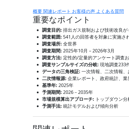
概要
関連レポート
お客様の声
よくある質問
重要なポイント
調査目的:
排出ガス規制および技術改良が
調査範囲:
541人の回答者を対象に実施さ
調査場所:
全世界
調査期間:
2025年10月 – 2026年3月
調査方法:
定性的/定量的アンケート調査
調査サンプルサイズの分岐:
現地調査233
データの三角検証:
一次情報、二次情報、
二次情報源:
企業レポート、政府統計、業
基準年:
2025年
予測期間:
2026－2035年
市場規模算出アプローチ:
トップダウン分
予測手法:
統計モデルおよび傾向分析
関連レポート