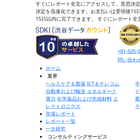
すぐにレポート全文にアクセスして、意思決定
決定を迅速化できます。お支払いは受領後15
15日以内に完了できます。
すぐにレポート全
+81-505-
問い合わ
ホーム
業界
ヘルスケア＆製薬
ICT＆テレコム
自動車および輸送
エネルギーと
電力
化学薬品および先端材料
エ
レクトロニクス
市場レポート
レポート一覧
一次研究
コンサルティングサービス