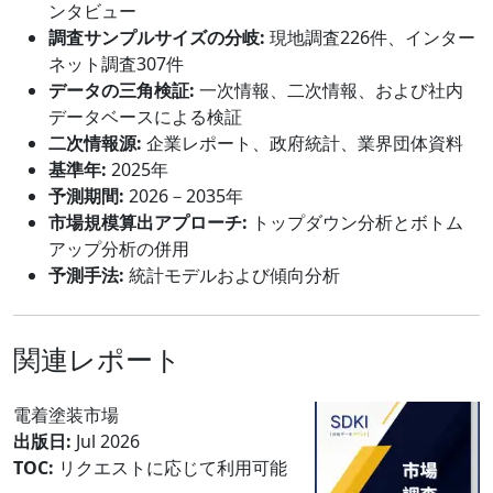
ンタビュー
調査サンプルサイズの分岐:
現地調査226件、インター
ネット調査307件
データの三角検証:
一次情報、二次情報、および社内
データベースによる検証
二次情報源:
企業レポート、政府統計、業界団体資料
基準年:
2025年
予測期間:
2026－2035年
市場規模算出アプローチ:
トップダウン分析とボトム
アップ分析の併用
予測手法:
統計モデルおよび傾向分析
関連レポート
電着塗装市場
出版日:
Jul 2026
TOC:
リクエストに応じて利用可能