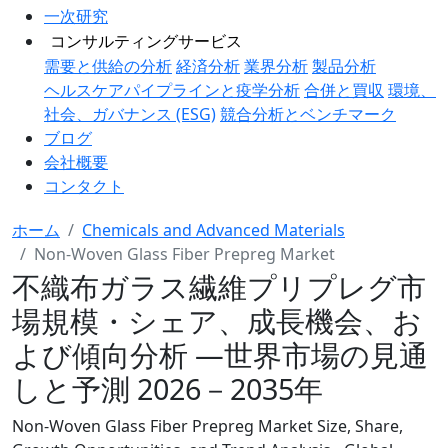
一次研究
コンサルティングサービス
需要と供給の分析
経済分析
業界分析
製品分析
ヘルスケアパイプラインと疫学分析
合併と買収
環境、
社会、ガバナンス (ESG)
競合分析とベンチマーク
ブログ
会社概要
コンタクト
ホーム
Chemicals and Advanced Materials
Non-Woven Glass Fiber Prepreg Market
不織布ガラス繊維プリプレグ市
場規模・シェア、成長機会、お
よび傾向分析 ―世界市場の見通
しと予測 2026－2035年
Non-Woven Glass Fiber Prepreg Market Size, Share,