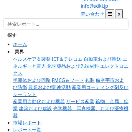
info@sdki.jp
問い合わせ
x
探す
ホーム
業界
ヘルスケア＆製薬
ICT＆テレコム
自動車および輸送
エ
ネルギーと電力
化学薬品および先端材料
エレクトロニ
クス
半導体および回路
FMCG＆フード
包装
航空宇宙およ
び防衛
農業および関連活動
産業用コーティング剤及び
シーラント
産業用自動化および機器
サービス産業
鉱物、金属、鉱
業
建築および建設
光学機器、写真機器、および医療機
器
市場レポート
レポート一覧