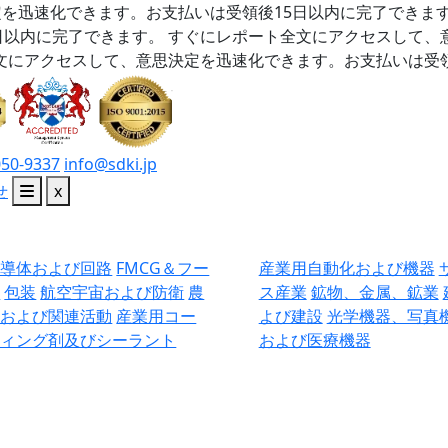
を迅速化できます。お支払いは受領後15日以内に完了できま
日以内に完了できます。
すぐにレポート全文にアクセスして、
文にアクセスして、意思決定を迅速化できます。お支払いは受領
050-9337
info@sdki.jp
せ
x
半導体および回路
FMCG＆フー
産業用自動化および機器
ド
包装
航空宇宙および防衛
農
ス産業
鉱物、金属、鉱業
業および関連活動
産業用コー
よび建設
光学機器、写真
ティング剤及びシーラント
および医療機器