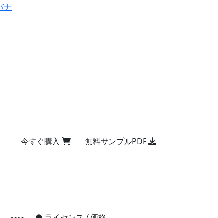
バナ
今すぐ購入
無料サンプルPDF
●
ライセンス / 価格