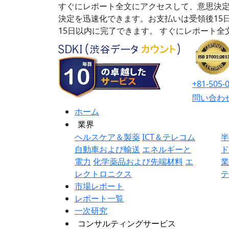
すぐにレポート全文にアクセスして、意思決定
決定を迅速化できます。お支払いは受領後15
15日以内に完了できます。
すぐにレポート全
+81-505-
問い合わ
ホーム
業界
ヘルスケア＆製薬
ICT＆テレコム
自動車および輸送
エネルギーと
電力
化学薬品および先端材料
エ
レクトロニクス
市場レポート
レポート一覧
一次研究
コンサルティングサービス