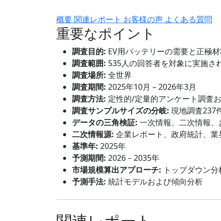
概要
関連レポート
お客様の声
よくある質問
重要なポイント
調査目的:
EV用バッテリーの需要と正極
調査範囲:
535人の回答者を対象に実施さ
調査場所:
全世界
調査期間:
2025年10月 – 2026年3月
調査方法:
定性的/定量的アンケート調査
調査サンプルサイズの分岐:
現地調査237
データの三角検証:
一次情報、二次情報、
二次情報源:
企業レポート、政府統計、業
基準年:
2025年
予測期間:
2026－2035年
市場規模算出アプローチ:
トップダウン分
予測手法:
統計モデルおよび傾向分析
関連レポート