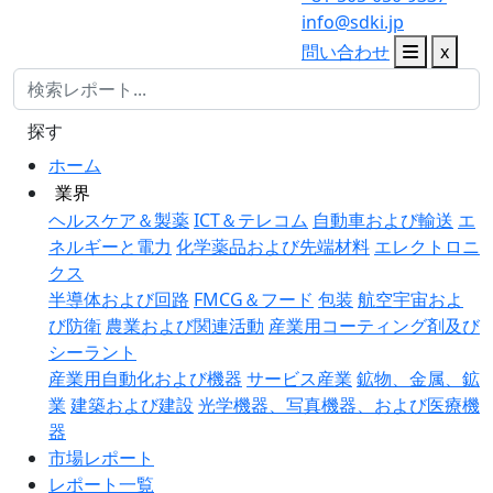
info@sdki.jp
問い合わせ
x
探す
ホーム
業界
ヘルスケア＆製薬
ICT＆テレコム
自動車および輸送
エ
ネルギーと電力
化学薬品および先端材料
エレクトロニ
クス
半導体および回路
FMCG＆フード
包装
航空宇宙およ
び防衛
農業および関連活動
産業用コーティング剤及び
シーラント
産業用自動化および機器
サービス産業
鉱物、金属、鉱
業
建築および建設
光学機器、写真機器、および医療機
器
市場レポート
レポート一覧