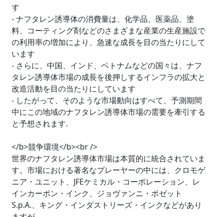
す
- ナフタレン誘導体の消費量は、化学品、医薬品、塗
料、コーティング剤などのさまざまな産業の生産施設で
の利用率の増加により、急速な成長を目の当たりにして
います
- さらに、中国、インド、ベトナムなどの国々は、ナフ
タレン誘導体市場の成長を後押しするインフラの拡大と
改造活動を目の当たりにしています
- したがって、そのような市場動向はすべて、予測期間
中にこの地域のナフタレン誘導体市場の需要を牽引する
と予想されます.
</b>競争環境</b><br />
世界のナフタレン誘導体市場は本質的に統合されていま
す。市場における著名なプレーヤーの中には、クロモゲ
ニア・ユニット、JFEケミカル・コーポレーション、レ
インカーボン・インク、ジョヴァンニ・ボゼット
S.p.A.、キング・インダストリーズ・インクなどがあり
ますが