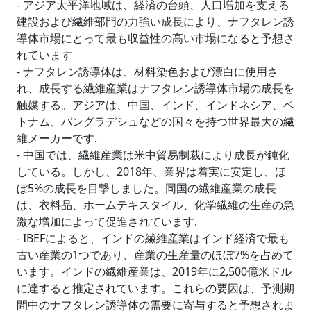
- アジア太平洋地域は、経済の台頭、人口増加を支える
建設および繊維部門の力強い成長により、ナフタレン誘
導体市場にとって最も収益性の高い市場になると予想さ
れています
- ナフタレン誘導体は、材料染色および漂白に使用さ
れ、成長する繊維産業はナフタレン誘導体市場の成長を
触媒する。アジアは、中国、インド、インドネシア、ベ
トナム、バングラデシュなどの国々を持つ世界最大の繊
維メーカーです.
- 中国では、繊維産業は米中貿易制裁により成長が鈍化
している。しかし、2018年、業界は着実に安定し、ほ
ぼ5%の成長を目撃しました。同国の繊維産業の成長
は、衣料品、ホームテキスタイル、化学繊維の生産の急
激な増加によって促進されています.
- IBEFによると、インドの繊維産業はインド経済で最も
古い産業の1つであり、産業の生産量のほぼ7%を占めて
います。インドの繊維産業は、2019年に2,500億米ドル
に達すると推定されています。これらの要因は、予測期
間中のナフタレン誘導体の需要に寄与すると予想されま