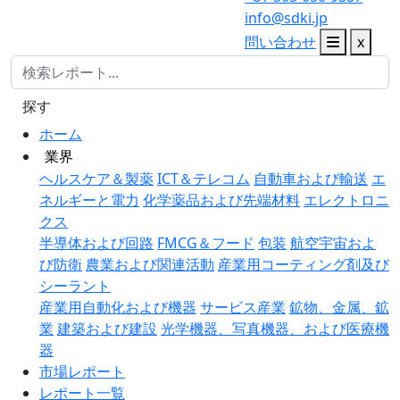
info@sdki.jp
問い合わせ
x
探す
ホーム
業界
ヘルスケア＆製薬
ICT＆テレコム
自動車および輸送
エ
ネルギーと電力
化学薬品および先端材料
エレクトロニ
クス
半導体および回路
FMCG＆フード
包装
航空宇宙およ
び防衛
農業および関連活動
産業用コーティング剤及び
シーラント
産業用自動化および機器
サービス産業
鉱物、金属、鉱
業
建築および建設
光学機器、写真機器、および医療機
器
市場レポート
レポート一覧