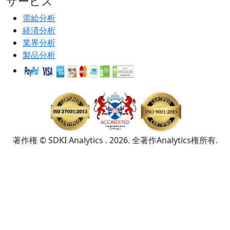
サービス
需給分析
経済分析
業界分析
製品分析
著作権 © SDKI Analytics . 2026. 全著作Analytics権所有.