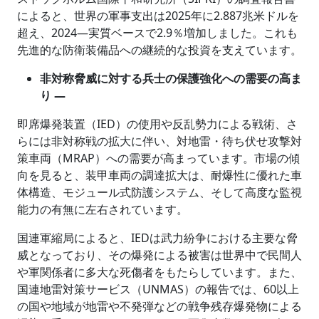
によると、世界の軍事支出は2025年に2.887兆米ドルを
超え、2024―実質ベースで2.9％増加しました。これも
先進的な防衛装備品への継続的な投資を支えています。
非対称脅威に対する兵士の保護強化への需要の高ま
り ―
即席爆発装置（IED）の使用や反乱勢力による戦術、さ
らには非対称戦の拡大に伴い、対地雷・待ち伏せ攻撃対
策車両（MRAP）への需要が高まっています。市場の傾
向を見ると、装甲車両の調達拡大は、耐爆性に優れた車
体構造、モジュール式防護システム、そして高度な監視
能力の有無に左右されています。
国連軍縮局によると、IEDは武力紛争における主要な脅
威となっており、その爆発による被害は世界中で民間人
や軍関係者に多大な死傷者をもたらしています。また、
国連地雷対策サービス（UNMAS）の報告では、60以上
の国や地域が地雷や不発弾などの戦争残存爆発物による