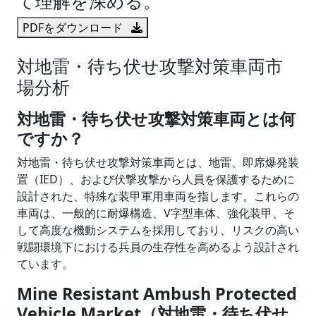
て理解を深める。
PDFをダウンロード
対地雷・待ち伏せ攻撃対策車両市
場分析
対地雷・待ち伏せ攻撃対策車両とは何
ですか？
対地雷・待ち伏せ攻撃対策車両とは、地雷、即席爆発装
置（IED）、および伏撃攻撃から人員を保護するために
設計された、特殊な装甲軍用車両を指します。これらの
車両は、一般的に耐爆構造、V字型車体、強化装甲、そ
して高度な機動システムを採用しており、リスクの高い
戦闘環境下における兵員の生存性を高めるよう設計され
ています。
Mine Resistant Ambush Protected
Vehicle Market（対地雷・待ち伏せ