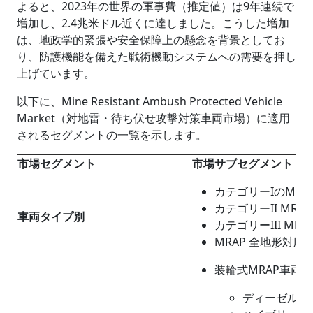
よると、2023年の世界の軍事費（推定値）は9年連続で
増加し、2.4兆米ドル近くに達しました。こうした増加
は、地政学的緊張や安全保障上の懸念を背景としてお
り、防護機能を備えた戦術機動システムへの需要を押し
上げています。
以下に、Mine Resistant Ambush Protected Vehicle
Market（対地雷・待ち伏せ攻撃対策車両市場）に適用
されるセグメントの一覧を示します。
市場セグメント
市場サブセグメント
カテゴリーIのMRA
カテゴリーII MRA
車両タイプ別
カテゴリーIII MRA
MRAP 全地形対応車 
装輪式MRAP車両
ディーゼルエ