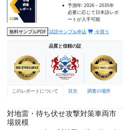
予測年:
2026－2035年
必要に応じて日本語レポ
ートが入手可能
無料サンプルPDF
試読サンプル申込
今買う
品質と信頼の証
このレポートについて
目次
調査の場所
試読サンプル申込
対地雷・待ち伏せ攻撃対策車両市
場規模