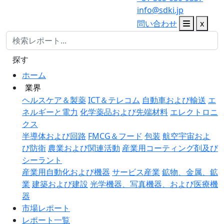
info@sdki.jp
問い合わせ
x
探す
ホーム
業界
ヘルスケア＆製薬
ICT＆テレコム
自動車および輸送
エ
ネルギーと電力
化学薬品および先端材料
エレクトロニ
クス
半導体および回路
FMCG＆フード
包装
航空宇宙およ
び防衛
農業および関連活動
産業用コーティング剤及び
シーラント
産業用自動化および機器
サービス産業
鉱物、金属、鉱
業
建築および建設
光学機器、写真機器、および医療機
器
市場レポート
レポート一覧