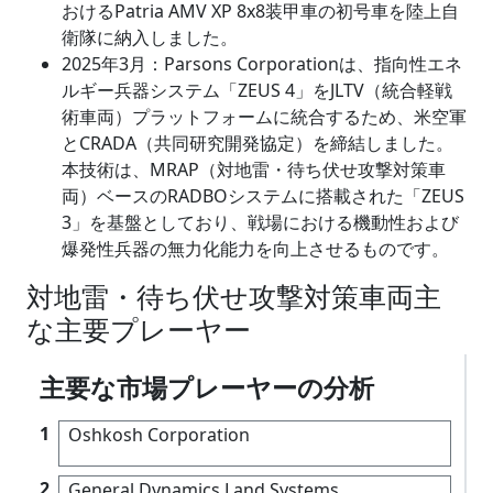
おけるPatria AMV XP 8x8装甲車の初号車を陸上自
衛隊に納入しました。
2025年3月：Parsons Corporationは、指向性エネ
ルギー兵器システム「ZEUS 4」をJLTV（統合軽戦
術車両）プラットフォームに統合するため、米空軍
とCRADA（共同研究開発協定）を締結しました。
本技術は、MRAP（対地雷・待ち伏せ攻撃対策車
両）ベースのRADBOシステムに搭載された「ZEUS
3」を基盤としており、戦場における機動性および
爆発性兵器の無力化能力を向上させるものです。
対地雷・待ち伏せ攻撃対策車両主
な主要プレーヤー
主要な市場プレーヤーの分析
1
Oshkosh Corporation
2
General Dynamics Land Systems