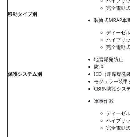
ハイブリッド
完全電動式MR
移動タイプ別
装軌式MRAP車両
ディーゼルエ
ハイブリッド
完全電動式MR
地雷爆発防止
防弾
保護システム別
IED（即席爆発装
モジュラー装甲シ
CBRN防護システム
軍事作戦
ディーゼルエ
ハイブリッド
完全電動式MR