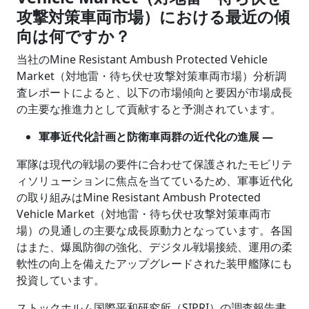
攻撃対策車両市場）における最近の傾
向は何ですか？
当社のMine Resistant Ambush Protected Vehicle
Market（対地雷・待ち伏せ攻撃対策車両市場）分析調
査レポートによると、以下の市場傾向と要因が市場成長
の主要な推進力として貢献すると予測されています。
軍事近代化計画と防衛車両群の近代化の進展 ―
軍隊は現代の戦場の要件に合わせて保護されたモビリテ
ィソリューションに焦点を当てているため、軍事近代化
の取り組みはMine Resistant Ambush Protected
Vehicle Market（対地雷・待ち伏せ攻撃対策車両市
場）の見通しの主要な成長原動力となっています。各国
はまた、爆風防御の強化、デジタル戦場接続、運用の柔
軟性の向上を備えたアップグレードされた装甲艦隊にも
投資しています。
ストックホルム国際平和研究所（SIPRI）の調査報告書