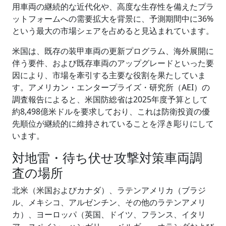
用車両の継続的な近代化や、高度な生存性を備えたプラ
ットフォームへの需要拡大を背景に、予測期間中に36%
という最大の市場シェアを占めると見込まれています。
米国は、既存の装甲車両の更新プログラム、海外展開に
伴う要件、および既存車両のアップグレードといった要
因により、市場を牽引する主要な役割を果たしていま
す。アメリカン・エンタープライズ・研究所（AEI）の
調査報告によると、米国防総省は2025年度予算として
約8,498億米ドルを要求しており、これは防衛投資の優
先順位が継続的に維持されていることを浮き彫りにして
います。
対地雷・待ち伏せ攻撃対策車両調
査の場所
北米（米国およびカナダ）、ラテンアメリカ（ブラジ
ル、メキシコ、アルゼンチン、その他のラテンアメリ
カ）、ヨーロッパ（英国、ドイツ、フランス、イタリ