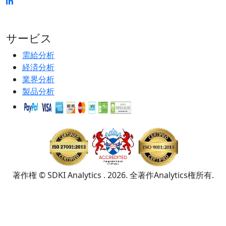
サービス
需給分析
経済分析
業界分析
製品分析
著作権 © SDKI Analytics . 2026. 全著作Analytics権所有.