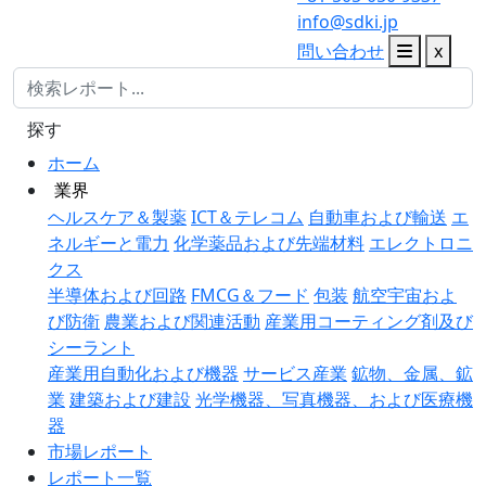
info@sdki.jp
問い合わせ
x
探す
ホーム
業界
ヘルスケア＆製薬
ICT＆テレコム
自動車および輸送
エ
ネルギーと電力
化学薬品および先端材料
エレクトロニ
クス
半導体および回路
FMCG＆フード
包装
航空宇宙およ
び防衛
農業および関連活動
産業用コーティング剤及び
シーラント
産業用自動化および機器
サービス産業
鉱物、金属、鉱
業
建築および建設
光学機器、写真機器、および医療機
器
市場レポート
レポート一覧