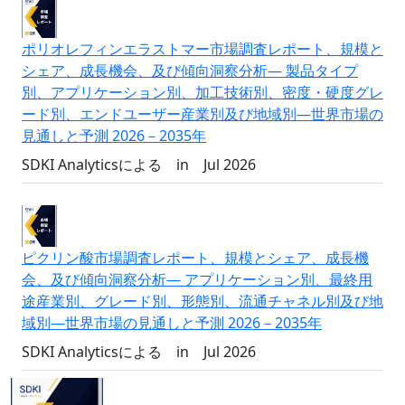
ポリオレフィンエラストマー市場調査レポート、規模と
シェア、成長機会、及び傾向洞察分析― 製品タイプ
別、アプリケーション別、加工技術別、密度・硬度グレ
ード別、エンドユーザー産業別及び地域別―世界市場の
見通しと予測 2026－2035年
SDKI Analyticsによる
in
Jul 2026
ピクリン酸市場調査レポート、規模とシェア、成長機
会、及び傾向洞察分析― アプリケーション別、最終用
途産業別、グレード別、形態別、流通チャネル別及び地
域別―世界市場の見通しと予測 2026－2035年
SDKI Analyticsによる
in
Jul 2026