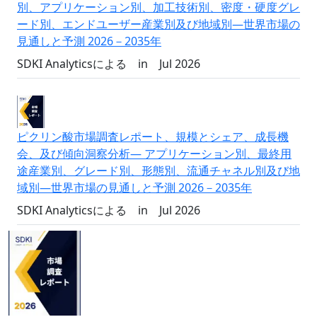
別、アプリケーション別、加工技術別、密度・硬度グレ
ード別、エンドユーザー産業別及び地域別―世界市場の
見通しと予測 2026－2035年
SDKI Analyticsによる
in
Jul 2026
ピクリン酸市場調査レポート、規模とシェア、成長機
会、及び傾向洞察分析― アプリケーション別、最終用
途産業別、グレード別、形態別、流通チャネル別及び地
域別―世界市場の見通しと予測 2026－2035年
SDKI Analyticsによる
in
Jul 2026