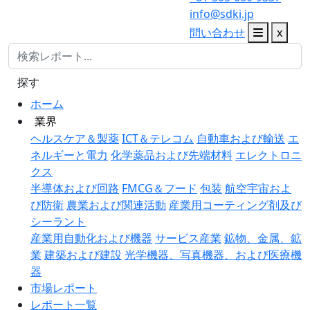
info@sdki.jp
問い合わせ
x
探す
ホーム
業界
ヘルスケア＆製薬
ICT＆テレコム
自動車および輸送
エ
ネルギーと電力
化学薬品および先端材料
エレクトロニ
クス
半導体および回路
FMCG＆フード
包装
航空宇宙およ
び防衛
農業および関連活動
産業用コーティング剤及び
シーラント
産業用自動化および機器
サービス産業
鉱物、金属、鉱
業
建築および建設
光学機器、写真機器、および医療機
器
市場レポート
レポート一覧