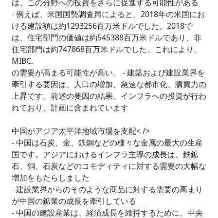
は、この分野への投資をさらに促進する可能性がある
- 例えば、米国国勢調査局によると、2018年の米国にお
ける建設額は約1293256百万米ドルでした。2018で
は、住宅部門の価値は約545388百万米ドルであり、非
住宅部門は約747868百万米ドルでした。これにより、
MIBC.
の需要が高まる可能性が高い。 - 建築および建設業界を
牽引する要因は、人口の増加、急速な都市化、購買力の
上昇です。前述の要因の結果、インフラへの投資が行わ
れており、計画に含まれています
中国がアジア太平洋地域市場を支配< />
- 中国は石炭、金、鉄鋼などの様々な金属の最大の生産
国です。アジアにおけるインフラ主導の成長は、鉄鉱
石、銅、石炭などのコモディティに対する需要の大幅な
増加をもたらしました
- 建設業界からのそのような商品に対する需要の高まり
が中国の鉱業の成長を牽引している
- 中国の建設産業は、経済成長を維持するために、中央