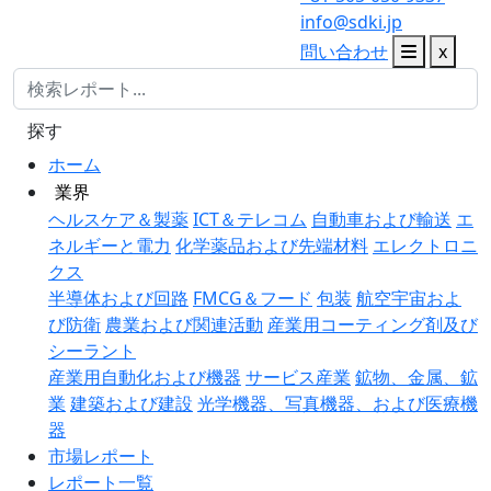
info@sdki.jp
問い合わせ
x
探す
ホーム
業界
ヘルスケア＆製薬
ICT＆テレコム
自動車および輸送
エ
ネルギーと電力
化学薬品および先端材料
エレクトロニ
クス
半導体および回路
FMCG＆フード
包装
航空宇宙およ
び防衛
農業および関連活動
産業用コーティング剤及び
シーラント
産業用自動化および機器
サービス産業
鉱物、金属、鉱
業
建築および建設
光学機器、写真機器、および医療機
器
市場レポート
レポート一覧