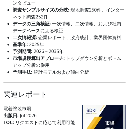
ンタビュー
調査サンプルサイズの分岐:
現地調査250件、インター
ネット調査252件
データの三角検証:
一次情報、二次情報、および社内
データベースによる検証
二次情報源:
企業レポート、政府統計、業界団体資料
基準年:
2025年
予測期間:
2026－2035年
市場規模算出アプローチ:
トップダウン分析とボトム
アップ分析の併用
予測手法:
統計モデルおよび傾向分析
関連レポート
電着塗装市場
出版日:
Jul 2026
TOC:
リクエストに応じて利用可能