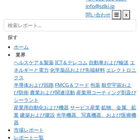
info@sdki.jp
問い合わせ
x
探す
ホーム
業界
ヘルスケア＆製薬
ICT＆テレコム
自動車および輸送
エ
ネルギーと電力
化学薬品および先端材料
エレクトロニ
クス
半導体および回路
FMCG＆フード
包装
航空宇宙およ
び防衛
農業および関連活動
産業用コーティング剤及び
シーラント
産業用自動化および機器
サービス産業
鉱物、金属、鉱
業
建築および建設
光学機器、写真機器、および医療機
器
市場レポート
レポート一覧