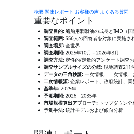
概要
関連レポート
お客様の声
よくある質問
重要なポイント
調査目的:
船舶用潤滑油の成長とIMO（
調査範囲:
556人の回答者を対象に実施さ
調査場所:
全世界
調査期間:
2025年10月 – 2026年3月
調査方法:
定性的/定量的アンケート調査
調査サンプルサイズの分岐:
現地調査211
データの三角検証:
一次情報、二次情報、
二次情報源:
企業レポート、政府統計、業
基準年:
2025年
予測期間:
2026－2035年
市場規模算出アプローチ:
トップダウン分
予測手法:
統計モデルおよび傾向分析
関連レポート