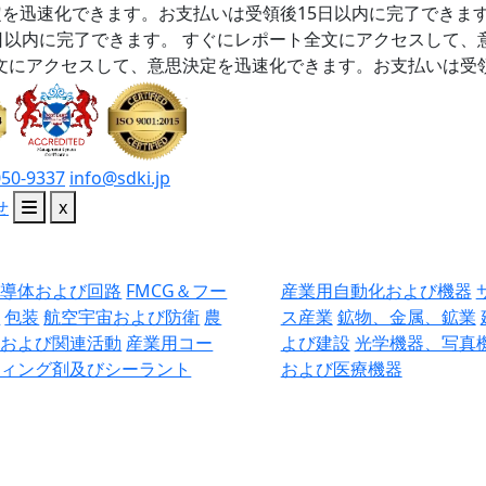
を迅速化できます。お支払いは受領後15日以内に完了できま
日以内に完了できます。
すぐにレポート全文にアクセスして、
文にアクセスして、意思決定を迅速化できます。お支払いは受領
050-9337
info@sdki.jp
せ
x
半導体および回路
FMCG＆フー
産業用自動化および機器
ド
包装
航空宇宙および防衛
農
ス産業
鉱物、金属、鉱業
業および関連活動
産業用コー
よび建設
光学機器、写真
ティング剤及びシーラント
および医療機器