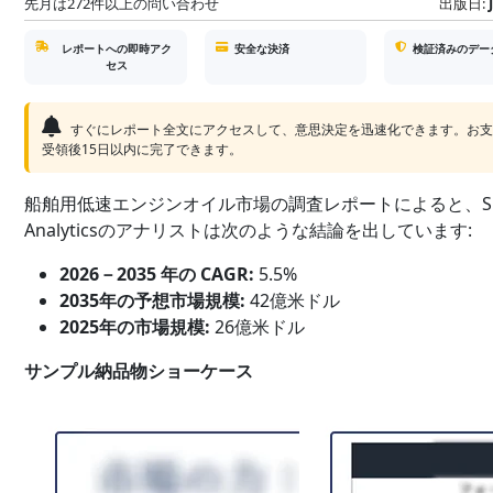
先月は272件以上の問い合わせ
出版日:
レポートへの即時アク
安全な決済
検証済みのデー
セス
すぐにレポート全文にアクセスして、意思決定を迅速化できます。お
受領後15日以内に完了できます。
船舶用低速エンジンオイル市場の調査レポートによると、SD
Analyticsのアナリストは次のような結論を出しています:
2026－2035 年の CAGR:
5.5%
2035年の予想市場規模:
42億米ドル
2025年の市場規模:
26億米ドル
サンプル納品物ショーケース