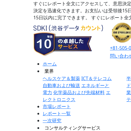
すぐにレポート全文にアクセスして、意思決定
決定を迅速化できます。お支払いは受領後15
15日以内に完了できます。
すぐにレポート全
+81-505-
問い合わ
ホーム
業界
ヘルスケア＆製薬
ICT＆テレコム
自動車および輸送
エネルギーと
電力
化学薬品および先端材料
エ
レクトロニクス
市場レポート
レポート一覧
一次研究
コンサルティングサービス