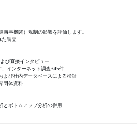
国際海事機関）規制の影響を評価します。
れた調査
および直接インタビュー
件、インターネット調査345件
および社内データベースによる検証
界団体資料
析とボトムアップ分析の併用