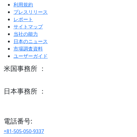
利用規約
プレスリリース
レポート
サイトマップ
当社の能力
日本のニュース
市場調査資料
ユーザーガイド
米国事務所 ：
600 S Tyler St Suite 2100 #140, Amarillo, TX 79101
日本事務所 ：
15/F セルリアンタワー, 桜丘町26-1、150-8512, 東京、渋谷
区、日本
電話番号:
+81-505-050-9337