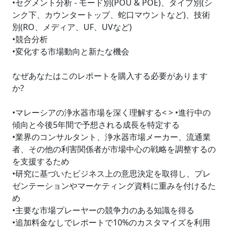
•セグメント分析 - モード別(POU & POE)、タイプ別(シ
ンク下、カウンタートップ、蛇口マウントなど)、技術
別(RO、メディア、UF、UVなど)
•競合分析
•変化する市場動向と新たな機会
なぜあなたはこのレポートを購入する必要があります
か?
•マレーシアの浄水器市場を深く理解する< > •進行中の
傾向と今後5年間で予想される成長を特定する
•業界のコンサルタント、浄水器市場メーカー、流通業
者、その他の利害関係者が市場中心の戦略を調整するの
を支援するため
•研究に基づいたビジネス上の意思決定を取得し、プレ
ゼンテーションやマーケティング資料に重みを付けるた
め
•主要な市場プレーヤーの競争力のある知識を得る
•追加料金なしでレポートで10%のカスタマイズを利用