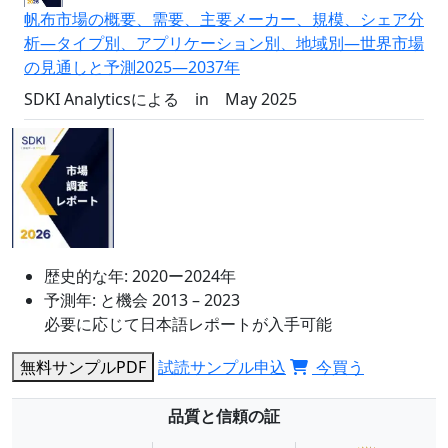
帆布市場の概要、需要、主要メーカー、規模、シェア分
析―タイプ別、アプリケーション別、地域別―世界市場
の見通しと予測2025―2037年
SDKI Analyticsによる
in
May 2025
歴史的な年:
2020ー2024年
予測年:
と機会 2013 – 2023
必要に応じて日本語レポートが入手可能
無料サンプルPDF
試読サンプル申込
今買う
品質と信頼の証