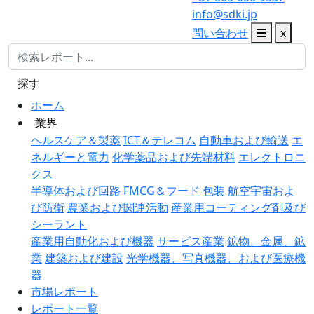
info@sdki.jp
問い合わせ
x
探す
ホーム
業界
ヘルスケア＆製薬
ICT＆テレコム
自動車および輸送
エ
ネルギーと電力
化学薬品および先端材料
エレクトロニ
クス
半導体および回路
FMCG＆フード
包装
航空宇宙およ
び防衛
農業および関連活動
産業用コーティング剤及び
シーラント
産業用自動化および機器
サービス産業
鉱物、金属、鉱
業
建築および建設
光学機器、写真機器、および医療機
器
市場レポート
レポート一覧