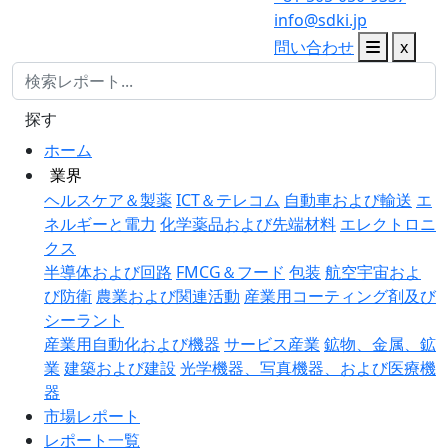
info@sdki.jp
問い合わせ
x
探す
ホーム
業界
ヘルスケア＆製薬
ICT＆テレコム
自動車および輸送
エ
ネルギーと電力
化学薬品および先端材料
エレクトロニ
クス
半導体および回路
FMCG＆フード
包装
航空宇宙およ
び防衛
農業および関連活動
産業用コーティング剤及び
シーラント
産業用自動化および機器
サービス産業
鉱物、金属、鉱
業
建築および建設
光学機器、写真機器、および医療機
器
市場レポート
レポート一覧