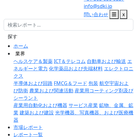
info@sdki.jp
問い合わせ
x
探す
ホーム
業界
ヘルスケア＆製薬
ICT＆テレコム
自動車および輸送
エ
ネルギーと電力
化学薬品および先端材料
エレクトロニ
クス
半導体および回路
FMCG＆フード
包装
航空宇宙およ
び防衛
農業および関連活動
産業用コーティング剤及び
シーラント
産業用自動化および機器
サービス産業
鉱物、金属、鉱
業
建築および建設
光学機器、写真機器、および医療機
器
市場レポート
レポート一覧