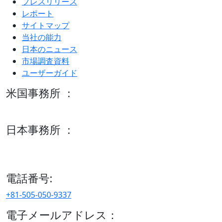
プレスリリース
レポート
サイトマップ
当社の能力
日本のニュース
市場調査資料
ユーザーガイド
米国事務所 ：
600 S Tyler St Suite 2100 #140, Amarillo, TX 79101
日本事務所 ：
15/F セルリアンタワー, 桜丘町26-1、150-8512, 東京、渋谷
区、日本
電話番号:
+81-505-050-9337
電子メールアドレス：