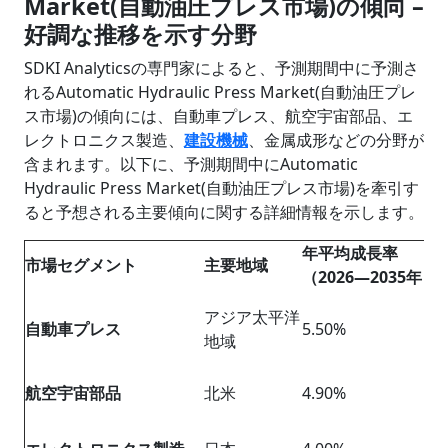
Market(自動油圧プレス市場)の傾向 –
好調な推移を示す分野
SDKI Analyticsの専門家によると、予測期間中に予測さ
れるAutomatic Hydraulic Press Market(自動油圧プレ
ス市場)の傾向には、自動車プレス、航空宇宙部品、エ
レクトロニクス製造、
建設機械
、金属成形などの分野が
含まれます。以下に、予測期間中にAutomatic
Hydraulic Press Market(自動油圧プレス市場)を牽引す
ると予想される主要傾向に関する詳細情報を示します。
年平均成長率
市場セグメント
主要地域
（2026―2035年）
アジア太平洋
自動車プレス
5.50%
地域
航空宇宙部品
北米
4.90%