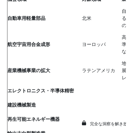
自動
自動車用軽量部品
北米
るE
の需
高強
航空宇宙用合金成形
ヨーロッパ
準へ
な航
地域
産業機械事業の拡大
ラテンアメリカ
展と
レス
エレクトロニクス・半導体精密
建設機械製造
再生可能エネルギー機器
完全な洞察を解き放つ