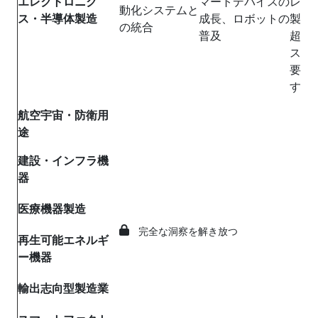
エレクトロニク
マートデバイスの
レク
動化システムと
ス・半導体製造
成長、ロボットの
製造
の統合
普及
超精
スを
要と
す。
航空宇宙・防衛用
途
建設・インフラ機
器
医療機器製造
完全な洞察を解き放つ
再生可能エネルギ
ー機器
輸出志向型製造業