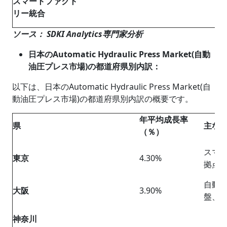
スマートファクト
リー統合
ソース： SDKI Analytics専門家分析
日本のAutomatic Hydraulic Press Market(自動
油圧プレス市場)の都道府県別内訳：
以下は、日本のAutomatic Hydraulic Press Market(自
動油圧プレス市場)の都道府県別内訳の概要です。
年平均成長率
県
主な
（％）
スマ
東京
4.30%
拠点
自動
大阪
3.90%
盤、
神奈川