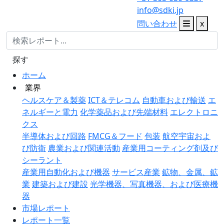
info@sdki.jp
問い合わせ
x
探す
ホーム
業界
ヘルスケア＆製薬
ICT＆テレコム
自動車および輸送
エ
ネルギーと電力
化学薬品および先端材料
エレクトロニ
クス
半導体および回路
FMCG＆フード
包装
航空宇宙およ
び防衛
農業および関連活動
産業用コーティング剤及び
シーラント
産業用自動化および機器
サービス産業
鉱物、金属、鉱
業
建築および建設
光学機器、写真機器、および医療機
器
市場レポート
レポート一覧