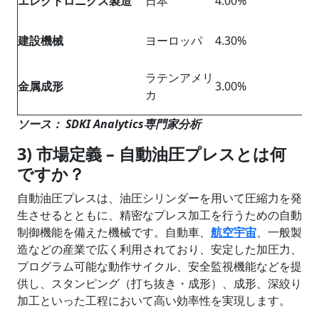
エレクトロニクス製造
日本
4.00%
建設機械
ヨーロッパ
4.30%
ラテンアメリ
金属成形
3.00%
カ
ソース： SDKI Analytics専門家分析
3) 市場定義 – 自動油圧プレスとは何
ですか？
自動油圧プレスは、油圧シリンダーを用いて圧縮力を発
生させるとともに、精密なプレス加工を行うための自動
制御機能を備えた機械です。自動車、
航空宇宙
、一般製
造などの産業で広く利用されており、安定した加圧力、
プログラム可能な動作サイクル、安全監視機能などを提
供し、スタンピング（打ち抜き・成形）、成形、深絞り
加工といった工程において高い効率性を実現します。