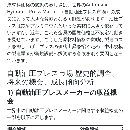
原材料価格の変動の激しさは、世界のAutomatic
Hydraulic Press Market （自動油圧プレス市場）の成
長にとって大きな脅威となる可能性があります。油圧プ
レスは鉄やアルミニウムといった素材に大きく依存して
いますが、近年、これら金属の国際価格は不安定な動き
を見せています。こうした原材料価格の変動は製造コス
トを押し上げ、プレスの価格上昇を招くため、中小規模
の製造業者が新規設備へ投資する意欲を削ぐ要因となっ
ています。
自動油圧プレス市場 歴史的調査、
将来の機会、成長傾向分析
1) 自動油圧プレスメーカーの収益機
会
世界中の自動油圧プレスメーカーに関連する収益機会の
一部を以下に示します。
機会領域
対象領域
成長