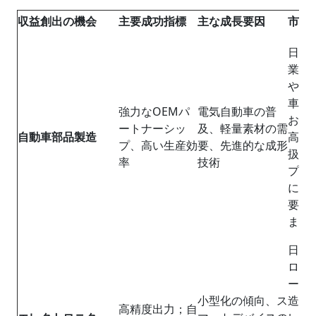
収益創出の機会
主要成功指標
主な成長要因
市場
日本
業は
やハ
車へ
強力なOEMパ
電気自動車の普
おり
ートナーシッ
及、軽量素材の需
自動車部品製造
高強
プ、高い生産効
要、先進的な成形
扱え
率
技術
プレ
に対
要が
ます
日本
ロニ
ーは
小型化の傾向、ス
造や
高精度出力；自