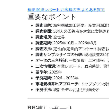
概要
関連レポート
お客様の声
よくある質問
重要なポイント
調査目的:
精密機械加工需要、産業用潤滑
調査範囲:
534人の回答者を対象に実施さ
調査場所:
全世界
調査期間:
2025年10月 – 2026年3月
調査方法:
定性的/定量的アンケート調査
調査サンプルサイズの分岐:
現地調査234
データの三角検証:
一次情報、二次情報、
二次情報源:
企業レポート、政府統計、業
基準年:
2025年
予測期間:
2026－2035年
市場規模算出アプローチ:
トップダウン分
予測手法:
統計モデルおよび傾向分析
関連レポート