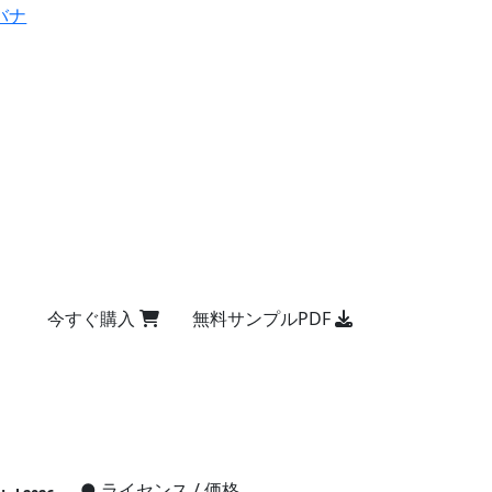
バナ
今すぐ購入
無料サンプルPDF
●
ライセンス / 価格