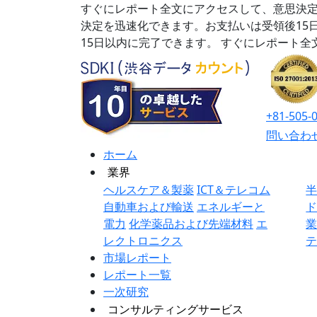
すぐにレポート全文にアクセスして、意思決定
決定を迅速化できます。お支払いは受領後15
15日以内に完了できます。
すぐにレポート全
+81-505-
問い合わ
ホーム
業界
ヘルスケア＆製薬
ICT＆テレコム
自動車および輸送
エネルギーと
電力
化学薬品および先端材料
エ
レクトロニクス
市場レポート
レポート一覧
一次研究
コンサルティングサービス