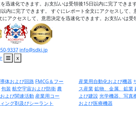
を迅速化できます。お支払いは受領後15日以内に完了できま
日以内に完了できます。
すぐにレポート全文にアクセスして、
文にアクセスして、意思決定を迅速化できます。お支払いは受領
050-9337
info@sdki.jp
せ
x
半導体および回路
FMCG＆フー
産業用自動化および機器
ド
包装
航空宇宙および防衛
農
ス産業
鉱物、金属、鉱業
業および関連活動
産業用コー
よび建設
光学機器、写真
ティング剤及びシーラント
および医療機器