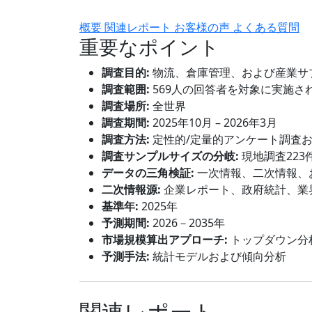
概要
関連レポート
お客様の声
よくある質問
重要なポイント
調査目的:
物流、倉庫管理、および産業サ
調査範囲:
569人の回答者を対象に実施さ
調査場所:
全世界
調査期間:
2025年10月 – 2026年3月
調査方法:
定性的/定量的アンケート調査
調査サンプルサイズの分岐:
現地調査223
データの三角検証:
一次情報、二次情報、
二次情報源:
企業レポート、政府統計、業
基準年:
2025年
予測期間:
2026－2035年
市場規模算出アプローチ:
トップダウン分
予測手法:
統計モデルおよび傾向分析
関連レポート