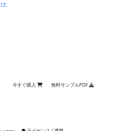
バナ
今すぐ購入
無料サンプルPDF
●
ライセンス / 価格