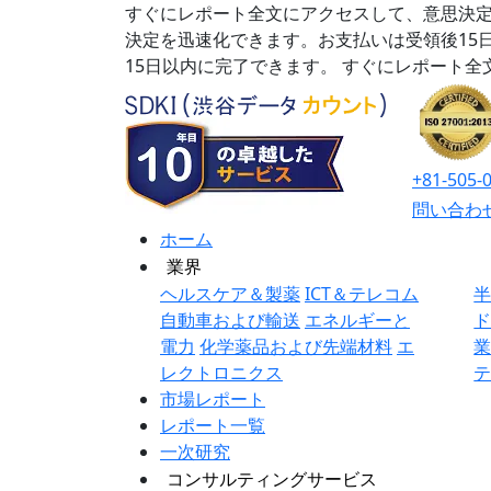
すぐにレポート全文にアクセスして、意思決定
決定を迅速化できます。お支払いは受領後15
15日以内に完了できます。
すぐにレポート全
+81-505-
問い合わ
ホーム
業界
ヘルスケア＆製薬
ICT＆テレコム
自動車および輸送
エネルギーと
電力
化学薬品および先端材料
エ
レクトロニクス
市場レポート
レポート一覧
一次研究
コンサルティングサービス