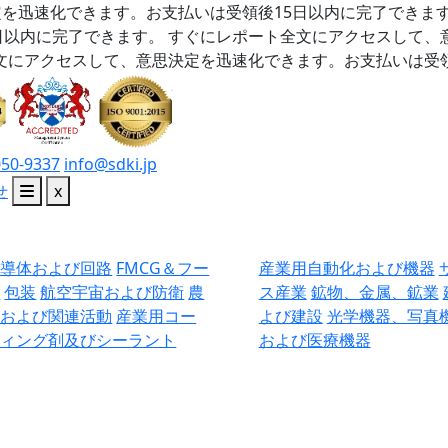
を迅速化できます。お支払いは受領後15日以内に完了できま
日以内に完了できます。
すぐにレポート全文にアクセスして、
文にアクセスして、意思決定を迅速化できます。お支払いは受領
050-9337
info@sdki.jp
せ
x
半導体および回路
FMCG＆フー
産業用自動化および機器
ド
包装
航空宇宙および防衛
農
ス産業
鉱物、金属、鉱業
業および関連活動
産業用コー
よび建設
光学機器、写真
ティング剤及びシーラント
および医療機器