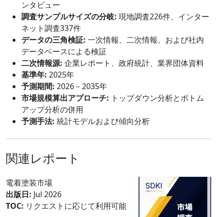
ンタビュー
調査サンプルサイズの分岐:
現地調査226件、インター
ネット調査337件
データの三角検証:
一次情報、二次情報、および社内
データベースによる検証
二次情報源:
企業レポート、政府統計、業界団体資料
基準年:
2025年
予測期間:
2026－2035年
市場規模算出アプローチ:
トップダウン分析とボトム
アップ分析の併用
予測手法:
統計モデルおよび傾向分析
関連レポート
電着塗装市場
出版日:
Jul 2026
TOC:
リクエストに応じて利用可能