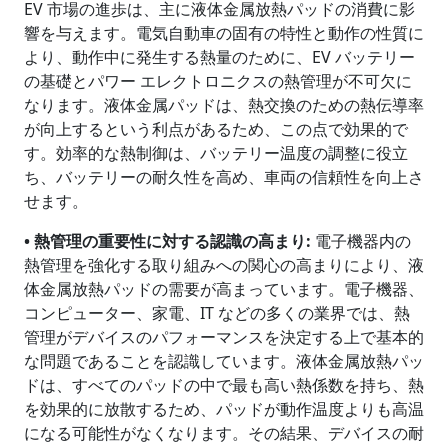
EV 市場の進歩は、主に液体金属放熱パッドの消費に影
響を与えます。電気自動車の固有の特性と動作の性質に
より、動作中に発生する熱量のために、EV バッテリー
の基礎とパワー エレクトロニクスの熱管理が不可欠に
なります。液体金属パッドは、熱交換のための熱伝導率
が向上するという利点があるため、この点で効果的で
す。効率的な熱制御は、バッテリー温度の調整に役立
ち、バッテリーの耐久性を高め、車両の信頼性を向上さ
せます。
• 熱管理の重要性に対する認識の高まり
:
電子機器内の
熱管理を強化する取り組みへの関心の高まりにより、液
体金属放熱パッドの需要が高まっています。電子機器、
コンピューター、家電、IT などの多くの業界では、熱
管理がデバイスのパフォーマンスを決定する上で基本的
な問題であることを認識しています。液体金属放熱パッ
ドは、すべてのパッドの中で最も高い熱係数を持ち、熱
を効果的に放散するため、パッドが動作温度よりも高温
になる可能性がなくなります。その結果、デバイスの耐