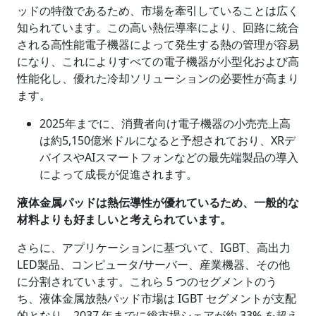
ッドの特徴であるため、市場を牽引していることは広く
知られています。この高い熱伝導率により、回路に統合
される高性能電子機器によって発生する熱の管理が容易
になり、これによりすべての電子機器が小型化および高
性能化し、優れた冷却ソリューションの必要性が高まり
ます。
2025年までに、消費者向け電子機器の小売売上高
は約5,150億米ドルになると予想されており、XRデ
バイスやAIスマートフォンなどの最先端製品の導入
によって成長が促進されます。
液体金属パッドは熱伝導性が優れているため、一般的な
材料よりも好ましいと考えられています。
さらに、アプリケーションに基づいて、IGBT、高出力
LED製品、コンピュータ/サーバー、産業機器、その他
に分割されています。これら 5 つのセグメントのう
ち、液体金属放熱パッド市場は IGBT セグメントが支配
的となり、2037 年までに総市場シェアが約 33% を超え