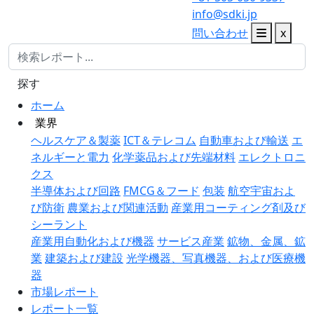
info@sdki.jp
問い合わせ
x
探す
ホーム
業界
ヘルスケア＆製薬
ICT＆テレコム
自動車および輸送
エ
ネルギーと電力
化学薬品および先端材料
エレクトロニ
クス
半導体および回路
FMCG＆フード
包装
航空宇宙およ
び防衛
農業および関連活動
産業用コーティング剤及び
シーラント
産業用自動化および機器
サービス産業
鉱物、金属、鉱
業
建築および建設
光学機器、写真機器、および医療機
器
市場レポート
レポート一覧