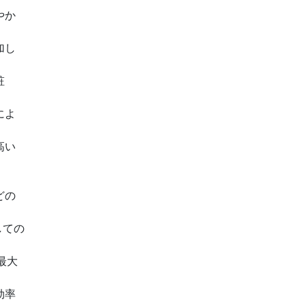
やか
加し
粧
によ
高い
どの
しての
最大
効率