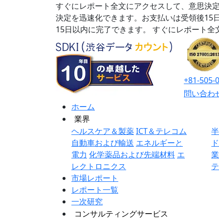
すぐにレポート全文にアクセスして、意思決定
決定を迅速化できます。お支払いは受領後15
15日以内に完了できます。
すぐにレポート全
+81-505-
問い合わ
ホーム
業界
ヘルスケア＆製薬
ICT＆テレコム
自動車および輸送
エネルギーと
電力
化学薬品および先端材料
エ
レクトロニクス
市場レポート
レポート一覧
一次研究
コンサルティングサービス