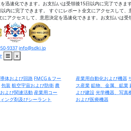
を迅速化できます。お支払いは受領後15日以内に完了できま
日以内に完了できます。
すぐにレポート全文にアクセスして、
文にアクセスして、意思決定を迅速化できます。お支払いは受領
050-9337
info@sdki.jp
せ
x
半導体および回路
FMCG＆フー
産業用自動化および機器
ド
包装
航空宇宙および防衛
農
ス産業
鉱物、金属、鉱業
業および関連活動
産業用コー
よび建設
光学機器、写真
ティング剤及びシーラント
および医療機器