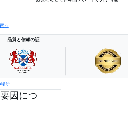
買う
品質と信頼の証
の場所
試読サンプル申込
長要因につ