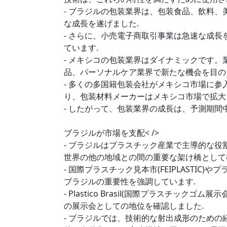
- ブラジルの包装業界は、包装食品、飲料
な成長を遂げました.
- さらに、小売電子商取引事業は急速な成
ています.
- メキシコの包装業界はダイナミックです
品、パーソナルケア業界で新たな機会を目の
- 多くの多国籍包装会社がメキシコ市場に
り、包装材料メーカーはメキシコ市場で拡大
- したがって、包装業界の成長は、予測期
ブラジルが市場を支配< />
- ブラジルはプラスチック産業で主導的な
世界の他の地域との間の重要な架け橋として
- 国際プラスチック見本市(FEIPLASTI
ブラジルの重要性を強調しています.
- Plastico Brasil(国際プラスチ
の展示会としての地位を確認しました.
- ブラジルでは、技術的な射出成形のため