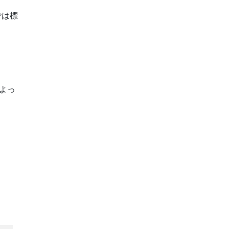
では標
よっ
、