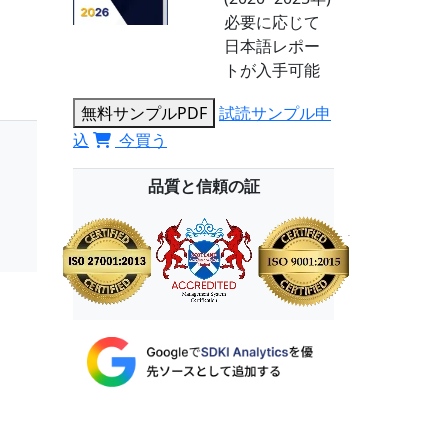
必要に応じて
日本語レポー
トが入手可能
無料サンプルPDF
試読サンプル申
込
今買う
品質と信頼の証