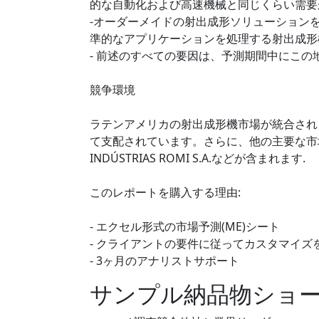
的な自動化および高速機械と同じくらい需要
-オーダーメイドの射出成形ソリューション
準的なアプリケーションを処理する射出成形
- 前述のすべての要因は、予測期間中にこの
競争環境
ラテンアメリカの射出成形機市場が統合され
て支配されています。さらに、他の主要な市場プレーヤー
INDÚSTRIAS ROMI S.A.などが含まれます.
このレポートを購入する理由:
- エクセル形式の市場予測(ME)シート
- クライアントの要件に従ってカスタマイズ
- 3ヶ月のアナリストサポート
サンプル納品物ショ