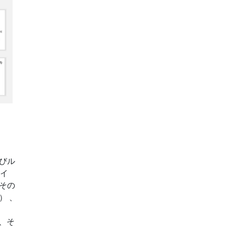
びル
スイ
その
） 、
、そ