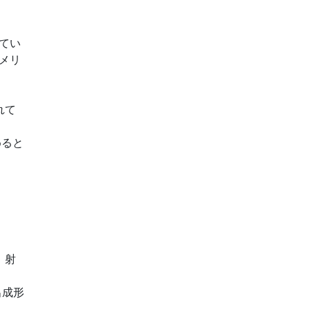
てい
メリ
れて
めると
、射
出成形