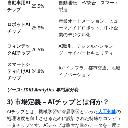
自動車用AI
自動運転、EV統合、スマート
25.5%
チップ
製造
産業オートメーション、ヒュ
ロボットAI
25.8%
ーマノイドロボット、中小企
チップ
業のデジタル化
フィンテッ
AI取引、デジタルバンキン
26.5%
クAIチップ
グ、サイバーセキュリティ
スマートシ
IoTインフラ、都市交通、地域
ティ向けAI
24.8%
イノベーション
チップ
ソース: SDKI Analytics 専門家分析
3) 市場定義 – AIチップとは何か？
AIチップとは、機械学習や深層学習といった
人工知能
の
処理速度を向上させるために設計された特殊なコンピュ
ータチップです。AIチップは膨大な量のデータを一度に