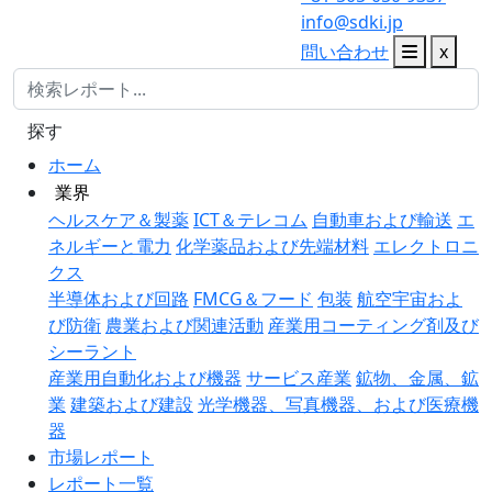
info@sdki.jp
問い合わせ
x
探す
ホーム
業界
ヘルスケア＆製薬
ICT＆テレコム
自動車および輸送
エ
ネルギーと電力
化学薬品および先端材料
エレクトロニ
クス
半導体および回路
FMCG＆フード
包装
航空宇宙およ
び防衛
農業および関連活動
産業用コーティング剤及び
シーラント
産業用自動化および機器
サービス産業
鉱物、金属、鉱
業
建築および建設
光学機器、写真機器、および医療機
器
市場レポート
レポート一覧