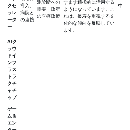
測診断への
すます積極的に活用する
クセ
導入、
中
需要、政府
ようになっています。こ
ラレ
病院と
の医療政策
れは、長寿を重視する文
ータ
の連携
化的な傾向を反映してい
ー
ます。
AIク
ラウ
ドイ
ンフ
ラス
トラ
クチ
ャチ
ップ
ゲー
ム＆
エン
ター