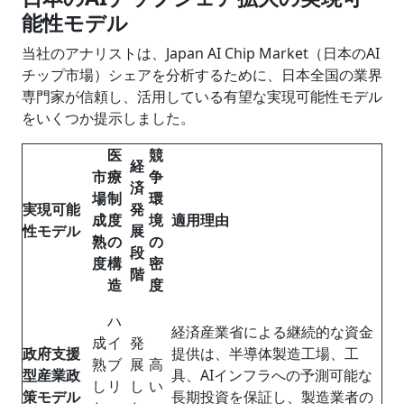
能性モデル
当社のアナリストは、Japan AI Chip Market（日本のAI
チップ市場）シェアを分析するために、日本全国の業界
専門家が信頼し、活用している有望な実現可能性モデル
をいくつか提示しました。
医
競
経
市
療
争
済
場
制
環
実現可能
発
成
度
境
適用理由
性モデル
展
熟
の
の
段
度
構
密
階
造
度
ハ
経済産業省による継続的な資金
成
イ
発
政府支援
提供は、半導体製造工場、工
熟
ブ
展
高
型産業政
具、AIインフラへの予測可能な
し
リ
し
い
策モデル
長期投資を保証し、製造業者の