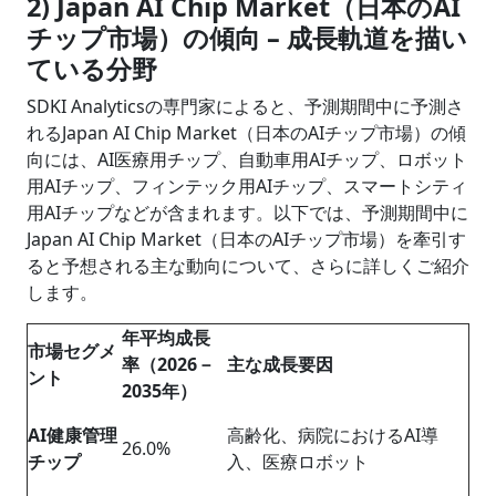
2) Japan AI Chip Market（日本のAI
チップ市場）の傾向 – 成長軌道を描い
ている分野
SDKI Analyticsの専門家によると、予測期間中に予測さ
れるJapan AI Chip Market（日本のAIチップ市場）の傾
向には、AI医療用チップ、自動車用AIチップ、ロボット
用AIチップ、フィンテック用AIチップ、スマートシティ
用AIチップなどが含まれます。以下では、予測期間中に
Japan AI Chip Market（日本のAIチップ市場）を牽引す
ると予想される主な動向について、さらに詳しくご紹介
します。
年平均成長
市場セグメ
率（2026－
主な成長要因
ント
2035年）
AI健康管理
高齢化、病院におけるAI導
26.0%
チップ
入、医療ロボット