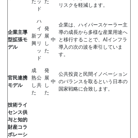
た
ッ
た
リスクを軽減します。
ド
ハ
企業は、ハイパースケーラー主
イ
発
企業主導
導の成長から多様な産業用途へ
新
ブ
展
型拡張モ
中
と移行することで、AIインフラ
興
リ
し
デル
導入の次の波を牽引していま
ッ
た
す。
ド
成
発
公共投資と民間イノベーション
官民連携
熟
公
展
中
のバランスを取るという日本の
モデル
し
共
し
国家戦略に合致します。
た
た
技術ライ
センス供
与と知的
財産コラ
ボレーシ