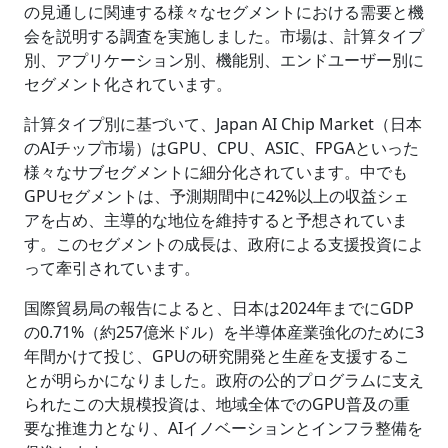
の見通しに関連する様々なセグメントにおける需要と機
会を説明する調査を実施しました。市場は、計算タイプ
別、アプリケーション別、機能別、エンドユーザー別に
セグメント化されています。
計算タイプ別に基づいて、Japan AI Chip Market（日本
のAIチップ市場）はGPU、CPU、ASIC、FPGAといった
様々なサブセグメントに細分化されています。中でも
GPUセグメントは、予測期間中に42%以上の収益シェ
アを占め、主導的な地位を維持すると予想されていま
す。このセグメントの成長は、政府による支援投資によ
って牽引されています。
国際貿易局の報告によると、日本は2024年までにGDP
の0.71%（約257億米ドル）を半導体産業強化のために3
年間かけて投じ、GPUの研究開発と生産を支援するこ
とが明らかになりました。政府の公的プログラムに支え
られたこの大規模投資は、地域全体でのGPU普及の重
要な推進力となり、AIイノベーションとインフラ整備を