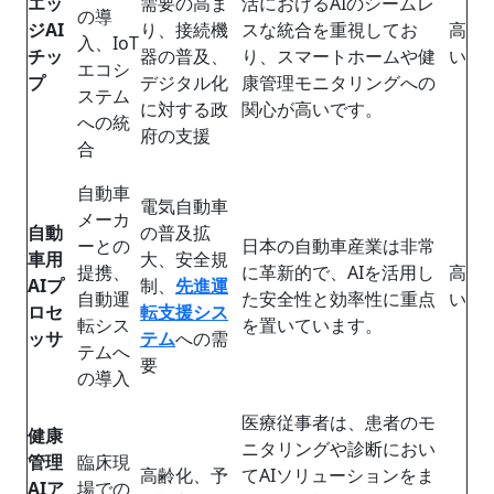
エッ
需要の高ま
活におけるAIのシームレ
の導
ジAI
り、接続機
スな統合を重視してお
高
入、IoT
チッ
器の普及、
り、スマートホームや健
い
エコシ
プ
デジタル化
康管理モニタリングへの
ステム
に対する政
関心が高いです。
への統
府の支援
合
自動車
電気自動車
メーカ
自動
の普及拡
ーとの
日本の自動車産業は非常
車用
大、安全規
提携、
に革新的で、AIを活用し
高
AIプ
制、
先進運
自動運
た安全性と効率性に重点
い
ロセ
転支援シス
転シス
を置いています。
ッサ
テム
への需
テムへ
要
の導入
医療従事者は、患者のモ
健康
ニタリングや診断におい
管理
臨床現
高齢化、予
てAIソリューションをま
AIア
場での