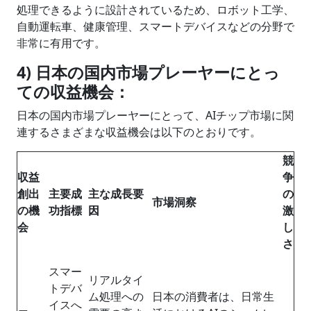
処理できるように設計されているため、ロボット工学、
自動運転車、健康管理、スマートデバイスなどの分野で
非常に有用です。
4) 日本の国内市場プレーヤーにとっ
ての収益機会：
日本の国内市場プレーヤーにとって、AIチップ市場に関
連するさまざまな収益機会は以下のとおりです。
競
収益
争
創出
主要成
主な成長要
の
市場洞察
の機
功指標
因
激
会
し
さ
スマー
リアルタイ
トデバ
ム処理への
日本の消費者は、日常生
イスへ