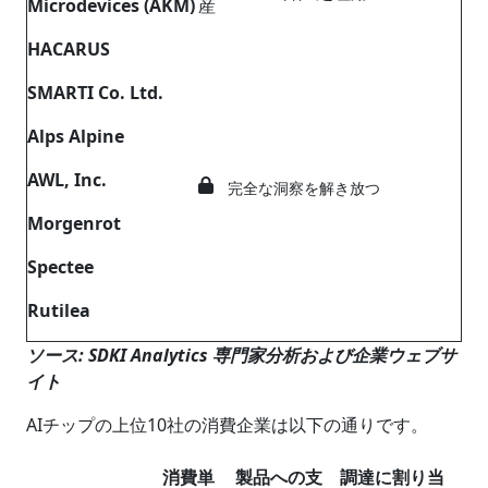
Microdevices (AKM)
産
HACARUS
SMARTI Co. Ltd.
Alps Alpine
AWL, Inc.
完全な洞察を解き放つ
Morgenrot
Spectee
Rutilea
ソース: SDKI Analytics 専門家分析および企業ウェブサ
イト
AIチップの上位10社の消費企業は以下の通りです。
消費単
製品への支
調達に割り当