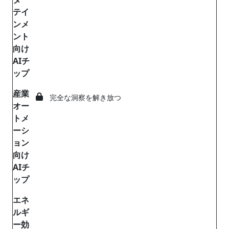
テイ
ンメ
ント
向け
AIチ
ップ
産業
完全な洞察を解き放つ
オー
トメ
ーシ
ョン
向け
AIチ
ップ
エネ
ルギ
ー効