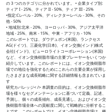
の 3 つのカテゴリに分かれています。 • 企業タイプ別:
ティア I - 25%、ティア II - 50%、ティア III - 25%
•指定:Cレベル - 20%、ディレクターレベル - 30%、その
他 - 50%
• 地域別:北米 - 20%、ヨーロッパ - 30%、アジア太平洋
地域 - 25%、南米 - 15%、中東・アフリカ - 10%
このレポートでは、ダウデュポン(米国)、ランクセス
AG(ドイツ)、三菱化学(日本)、イオン交換(インド)株式
会社(インド)、ピューロライトコーポレーション(米国)
など、イオン交換樹脂市場の主要プレーヤーをいくつか
紹介しています。このレポートには、イオン交換樹脂市
場での地位を強化するためにこれらの主要企業が採用し
たさまざまな成長戦略に関する詳細情報も含まれていま
す
研究カバレッジ< /> 本調査の目的は、イオン交換樹脂市
場を様々なセグメンテーションに基づいて定義、記述、
予測し、個々の成長傾向、成長見通し、およびイオン交
換樹脂市場全体への貢献度に関して戦略的に分析するこ
とです。このレポートでは、イオン交換樹脂市場は、種