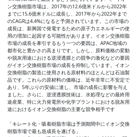
ン交換樹脂市場は、2017年の12.6億米ドルから2022年
までに15.6億米ドルに成長し、2017年から2022年まで
のCAGRは4.4%になると予測されています。この市場の
成長は、新興国で発電するための原子力エネルギーの使
用の増加に起因する可能性があります。イオン交換樹脂
市場の成長を牽引するもう一つの要因は、APAC地域の
都市化と豊かさの高まりです。しかし、原料価格の変動
や脱灰用途における逆浸透膜との競争の激化などの要因
がイオン交換樹脂市場の成長を抑制しています。イオン
交換樹脂の製造に使用される原材料のほとんどは石油製
品です。これらの原材料の価格は、近年非常に不安定で
あり、5年ぶりの安値に達し、市場の成長に影響を与え
ました。さらに、逆浸透膜技術は、水処理などの最終用
途産業、特に火力発電所や化学プラントにおける脱灰用
途におけるイオン交換樹脂の主要な競争相手です
「キレート化・吸着樹脂市場は予測期間中にイオン交換
樹脂市場で最も急成長を遂げる」