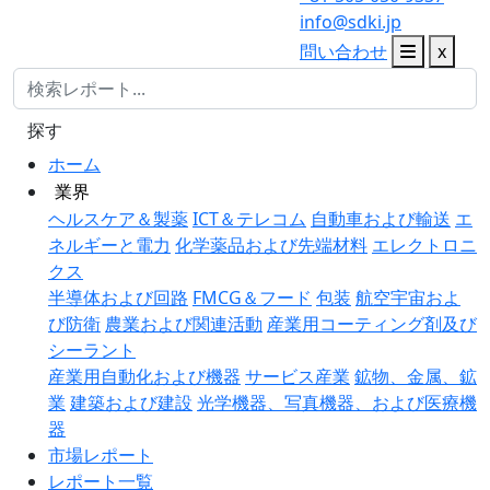
info@sdki.jp
問い合わせ
x
探す
ホーム
業界
ヘルスケア＆製薬
ICT＆テレコム
自動車および輸送
エ
ネルギーと電力
化学薬品および先端材料
エレクトロニ
クス
半導体および回路
FMCG＆フード
包装
航空宇宙およ
び防衛
農業および関連活動
産業用コーティング剤及び
シーラント
産業用自動化および機器
サービス産業
鉱物、金属、鉱
業
建築および建設
光学機器、写真機器、および医療機
器
市場レポート
レポート一覧