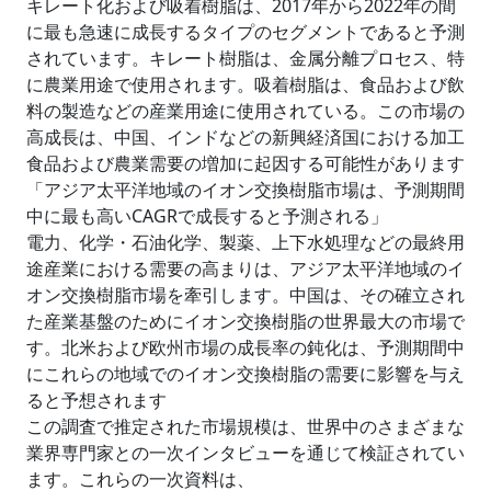
キレート化および吸着樹脂は、2017年から2022年の間
に最も急速に成長するタイプのセグメントであると予測
されています。キレート樹脂は、金属分離プロセス、特
に農業用途で使用されます。吸着樹脂は、食品および飲
料の製造などの産業用途に使用されている。この市場の
高成長は、中国、インドなどの新興経済国における加工
食品および農業需要の増加に起因する可能性があります
「アジア太平洋地域のイオン交換樹脂市場は、予測期間
中に最も高いCAGRで成長すると予測される」
電力、化学・石油化学、製薬、上下水処理などの最終用
途産業における需要の高まりは、アジア太平洋地域のイ
オン交換樹脂市場を牽引します。中国は、その確立され
た産業基盤のためにイオン交換樹脂の世界最大の市場で
す。北米および欧州市場の成長率の鈍化は、予測期間中
にこれらの地域でのイオン交換樹脂の需要に影響を与え
ると予想されます
この調査で推定された市場規模は、世界中のさまざまな
業界専門家との一次インタビューを通じて検証されてい
ます。これらの一次資料は、