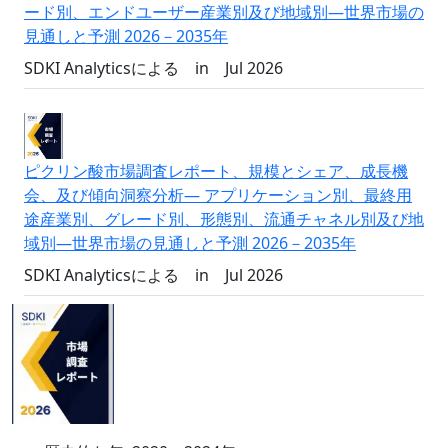
ード別、エンドユーザー産業別及び地域別―世界市場の
見通しと予測 2026－2035年
SDKI Analyticsによる
in
Jul 2026
ピクリン酸市場調査レポート、規模とシェア、成長機
会、及び傾向洞察分析― アプリケーション別、最終用
途産業別、グレード別、形態別、流通チャネル別及び地
域別―世界市場の見通しと予測 2026－2035年
SDKI Analyticsによる
in
Jul 2026