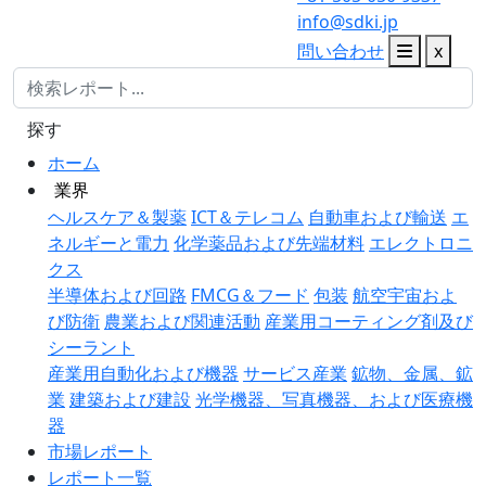
info@sdki.jp
問い合わせ
x
探す
ホーム
業界
ヘルスケア＆製薬
ICT＆テレコム
自動車および輸送
エ
ネルギーと電力
化学薬品および先端材料
エレクトロニ
クス
半導体および回路
FMCG＆フード
包装
航空宇宙およ
び防衛
農業および関連活動
産業用コーティング剤及び
シーラント
産業用自動化および機器
サービス産業
鉱物、金属、鉱
業
建築および建設
光学機器、写真機器、および医療機
器
市場レポート
レポート一覧