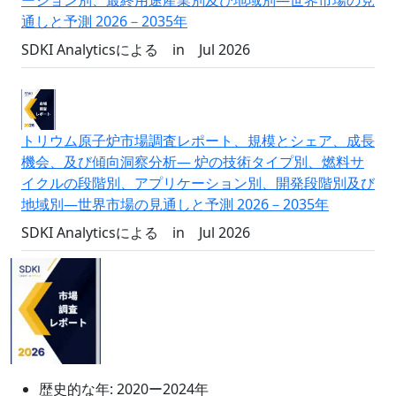
ーション別、最終用途産業別及び地域別―世界市場の見
通しと予測 2026－2035年
SDKI Analyticsによる
in
Jul 2026
トリウム原子炉市場調査レポート、規模とシェア、成長
機会、及び傾向洞察分析― 炉の技術タイプ別、燃料サ
イクルの段階別、アプリケーション別、開発段階別及び
地域別―世界市場の見通しと予測 2026－2035年
SDKI Analyticsによる
in
Jul 2026
歴史的な年:
2020ー2024年