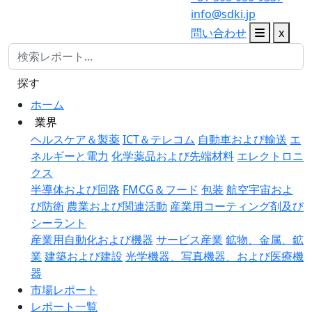
info@sdki.jp
問い合わせ
x
探す
ホーム
業界
ヘルスケア＆製薬
ICT＆テレコム
自動車および輸送
エ
ネルギーと電力
化学薬品および先端材料
エレクトロニ
クス
半導体および回路
FMCG＆フード
包装
航空宇宙およ
び防衛
農業および関連活動
産業用コーティング剤及び
シーラント
産業用自動化および機器
サービス産業
鉱物、金属、鉱
業
建築および建設
光学機器、写真機器、および医療機
器
市場レポート
レポート一覧