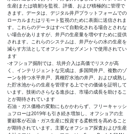
生産(または噴射)を監視、評価、および積極的に管理で
きます。データは、デジタル井戸プラットフォームでの
ローカルまたはリモート監視のために表面に送信されま
す。これらのデータはすべて自動化される場合とされな
い場合がありますが、井戸の生産量を増やすために提供
されます。これらのシステムは、井戸からの水の生産を
減らす方法としてオフショアセグメントで使用されてい
ます
-オフショア掘削では、坑井介入は高価でリスクが高
く、インテリジェントな完成は、多国間井戸、複数のゾ
ーンを持つ水平井戸、異種貯水池の井戸、および成熟し
た貯水池からの生産を管理する上でその価値を証明して
います。技術のさらなる進歩は、市場の成長を助けるこ
とが期待されています
石油・ガス価格の変動にもかかわらず、フリーキャッシ
ュフローは2019年も引き続き増加し、オフショアの主
要顧客が石油・ガス生産に投資する柔軟性を高めること
が期待されています。主要なオフショア探査および生産