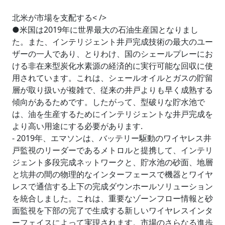
北米が市場を支配する< />
●米国は2019年に世界最大の石油生産国となりまし
た。また、インテリジェント井戸完成技術の最大のユー
ザーの一人であり、とりわけ、国のシェールプレーにお
ける非在来型炭化水素源の経済的に実行可能な回収に使
用されています。これは、シェールオイルとガスの貯留
層が取り扱いが複雑で、従来の井戸よりも早く成熟する
傾向があるためです。したがって、型破りな貯水池で
は、油を生産するためにインテリジェントな井戸完成を
より高い用途にする必要があります.
- 2019年、エマソンは、バッテリー駆動のワイヤレス井
戸監視のリーダーであるメトロルと提携して、インテリ
ジェント多段完成ネットワークと、貯水池の砂面、地層
と坑井の間の物理的なインターフェースで機器とワイヤ
レスで通信する上下の完成ダウンホールソリューション
を統合しました。これは、重要なゾーンフロー情報と砂
面監視を下部の完了で生成する新しいワイヤレスインタ
ーフェイスによって実現されます。市場のさらなる進歩