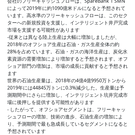
会社のフリーキャッシュフローは、SpareBank 1 SMN
によって2019年に約1090億米ドルになると予想されて
います。高水準のフリーキャッシュフローは、このセク
ターへの新規投資を支援し、インテリジェント井戸完成
市場を支援する可能性があります
-従来とは異なる陸上生産は大幅に増加しましたが、
2018年のオフショア生産は石油・ガス生産全体の約
28%を占めています。石油・ガスの海洋生産は、炭化水
素資源の需要増加により増加すると予想されます。オフ
ショア部門の増加は、市場の成長に貢献すると予想され
ます
世界の石油生産量は、2018年の4億4億9950万トンから
2019年には44845万トンに0.3%減少した。生産量は予
測期間中にさらに増加し、インテリジェント坑井完成市
場に後押しを提供する可能性があります
- したがって、オフショアセグメントは、フリーキャッ
シュフローの増加、技術の進歩、石油生産の増加によ
り、予測期間で最も急成長しているセグメントになると
予想されています