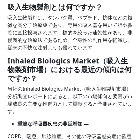
吸入生物製剤とは何ですか？
吸入生物製剤は、タンパク質、ペプチド、抗体などの複
雑な高分子治療薬であり、専用の吸入器を用いて肺や鼻
腔に直接投与されます。標的を絞った速効性があり、非
侵襲的な治療法であるため、全身性の副作用を軽減し、
従来の不快な注射よりも優れています。
Inhaled Biologics Market（吸入生
物製剤市場）における最近の傾向は何
ですか？
当社のInhaled Biologics Market（吸入生物製剤市場）
分析調査レポートによると、以下の市場傾向と要因が市
場成長の主要な推進力として貢献すると予測されていま
す。
重篤な呼吸器疾患の蔓延増加 ―
COPD、喘息、肺線維症、その他の呼吸器感染症に罹患