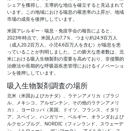
シェアを獲得し、主導的な地位を確立すると見込まれて
います。この地域における喘息の罹患率の上昇が、地域
市場の成長を後押ししています。
米国アレルギー・喘息・免疫学会の報告によると、
2023年時点で、米国人の7.7％、つまり約24.9百万人
（成人20.2百万人、小児4.6百万人を含む）が喘息を患
っていることが判明しました。この膨大な患者数は、北
米における吸入生物製剤の需要を高めており、非侵襲的
治療法や長期的な呼吸器疾患管理におけるイノベーショ
ンを後押ししています。
吸入生物製剤調査の場所
北米（米国およびカナダ）、ラテンアメリカ（ブラジ
ル、メキシコ、アルゼンチン、その他のラテンアメリ
カ）、ヨーロッパ（英国、ドイツ、フランス、イタリ
ア、スペイン、ハンガリー、ベルギー、オランダおよび
ルクセンブルグ、NORDIC（フィンランド、スウェーデ
ン、ノルウェー） 、デンマーク）、アイルランド、ス