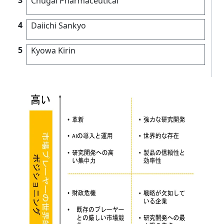
Chugai Pharmaceutical
4
Daiichi Sankyo
5
Kyowa Kirin