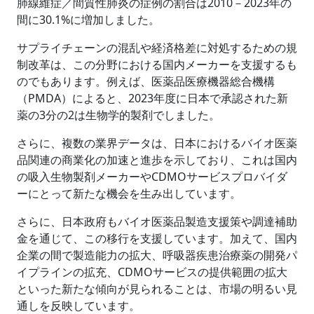
肺線維症／間質性肺炎の症例の割合は2010－2023年の
間に30.1%に増加しました。
サプライチェーンの混乱や経済格差に対処するための規
制改革は、この分野における国内メーカーを支援するも
のでもあります。例えば、医薬品医療機器総合機構
（PMDA）によると、2023年度に日本で承認された新
薬の3分の2は生物学的製剤でしました。
さらに、複数の業界データは、日本におけるバイオ医薬
品関連の商業化の加速と進歩を示しており、これは国内
の吸入生物製剤メーカーやCDMOサービスプロバイダ
ーにとって新たな機会を生み出しています。
さらに、日本政府もバイオ医薬品製造支援策や調達補助
金を通じて、この移行を支援しています。加えて、国内
企業の間で製造能力の拡大、呼吸器疾患治療薬の開発パ
イプラインの拡充、CDMOサービスの提供範囲の拡大
といった新たな傾向が見られることは、市場の明るい見
通しを反映しています。