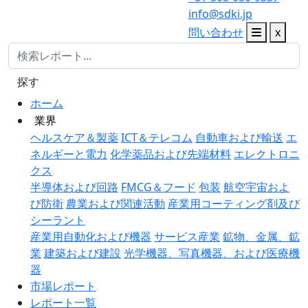
info@sdki.jp
問い合わせ
x
探す
ホーム
業界
ヘルスケア＆製薬
ICT＆テレコム
自動車および輸送
エ
ネルギーと電力
化学薬品および先端材料
エレクトロニ
クス
半導体および回路
FMCG＆フード
包装
航空宇宙およ
び防衛
農業および関連活動
産業用コーティング剤及び
シーラント
産業用自動化および機器
サービス産業
鉱物、金属、鉱
業
建築および建設
光学機器、写真機器、および医療機
器
市場レポート
レポート一覧