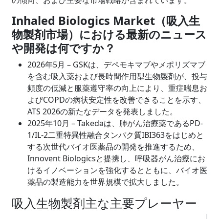
Inhaled Biologics Market（吸入生
物製剤市場）における最新のニュース
や開発は何ですか？
2026年5月 – GSKは、デペモキマブやメポリズマブ
を含む吸入薬および長時間作用型生物製剤が、投与
頻度の低減と服薬遵守率の向上により、重症喘息お
よびCOPDの病状安定性を改善できることを示す、
ATS 2026の新たなデータを発表しました。
2025年10月 – Takedaは、肺がん治療薬であるPD-
1/IL-2二重特異性融合タンパク質IBI363をはじめと
する次世代バイオ医薬品の開発を推進するため、
Innovent Biologicsと提携し、呼吸器がん治療にお
けるイノベーションを強化するとともに、バイオ医
薬品の製造能力を世界規模で拡大しました。
吸入生物製剤主な主要プレーヤー