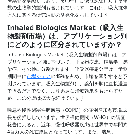
医薬品を承認しており、その中には慢性疾患に対する複
数の生物学的製剤も含まれています。これは、吸入抗体
療法に関する研究活動の活発化を示しています。
Inhaled Biologics Market（吸入生
物製剤市場）は、アプリケーション別
にどのように区分されていますか？
Inhaled Biologics Market（吸入生物製剤市場）は、ア
プリケーション別に
基づいて、呼吸器疾患
、腫瘍学、感
染症、その他に分割されます。呼吸器疾患分野は、予測
期間中に
市場シェア
の45%を占め、市場を牽引すると予
測されています。吸入生物製剤は、薬剤を肺に直接送達
できるだけでなく、より迅速な治療効果をもたらすた
め、この分野は拡大を続けています。
喘息や慢性閉塞性肺疾患（COPD）の症例増加も市場成
長を後押ししています。世界保健機関（WHO）の調査
報告によると、近年、慢性呼吸器疾患は世界中で年間約
4百万人の死亡原因となっています。また、喘息、