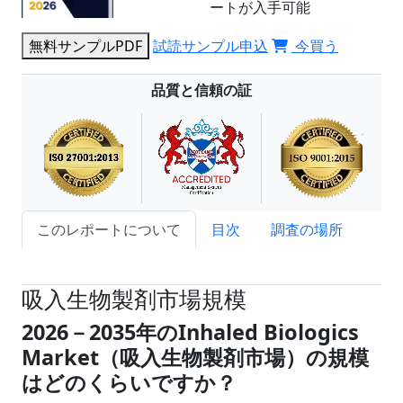
ートが入手可能
無料サンプルPDF
試読サンプル申込
今買う
品質と信頼の証
このレポートについて
目次
調査の場所
試読サンプル申込
吸入生物製剤市場規模
2026
－
2035
年の
Inhaled Biologics
Market（
吸入生物製剤市場
）
の規模
はどのくらいですか
？