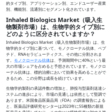
的タイプ別、アプリケーション別、エンドユーザー産業
別、機能別、流通別にセグメント化されています。
Inhaled Biologics Market（吸入生
物製剤市場）は、生物学的タイプ別に
どのように区分されていますか？
Inhaled Biologics Market（吸入生物製剤市場）は、生
物学的タイプ別に基づいて、モノクローナル抗体、ペプ
チド、RNAセラピューティクス、その他に分割されま
す。
モノクローナル抗体
は、予測期間中に40%という最
大の市場シェアを占めると予想されています。モノクロ
ーナル抗体は、標的治療において効果を高めることがで
きるため、この分野は成長を続けています。
生物学的製剤の承認件数の増加と、肺投与型薬剤送達シ
ステムの進歩により、市場の見通しは依然として堅調で
あります。米国食品医薬品局（FDA）の調査報告による
と、医薬品評価研究センターは2023年に55種類の新規