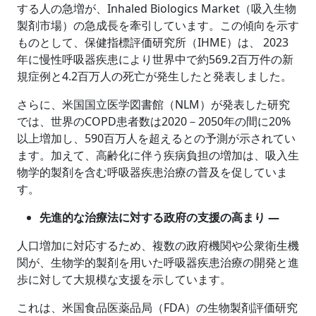
する人の急増が、Inhaled Biologics Market（吸入生物
製剤市場）の急成長を牽引しています。この傾向を示す
ものとして、保健指標評価研究所（IHME）は、 2023
年に慢性呼吸器疾患により世界中で約569.2百万件の新
規症例と4.2百万人の死亡が発生したと発表しました。
さらに、米国国立医学図書館（NLM）が発表した研究
では、世界のCOPD患者数は2020－2050年の間に20%
以上増加し、590百万人を超えるとの予測が示されてい
ます。加えて、高齢化に伴う疾病負担の増加は、吸入生
物学的製剤を含む呼吸器疾患治療の普及を促していま
す。
先進的な治療法に対する政府の支援の高まり ―
人口増加に対応するため、複数の政府機関や公衆衛生機
関が、生物学的製剤を用いた呼吸器疾患治療の開発と進
歩に対して大規模な支援を示しています。
これは、米国食品医薬品局（FDA）の生物製剤評価研究