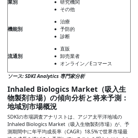
業別
研究機関
その他
治療
機能別
予防的
診断
直販
流通別
卸売業者
オンライン／Eコマース
ソース: SDKI Analytics 専門家分析
Inhaled Biologics Market（吸入生
物製剤市場）の傾向分析と将来予測：
地域別市場概況
SDKIの市場調査アナリストは、アジア太平洋地域の
Inhaled Biologics Market（吸入生物製剤市場）が、予
測期間中に年平均成長率（CAGR）18.5%で世界市場最