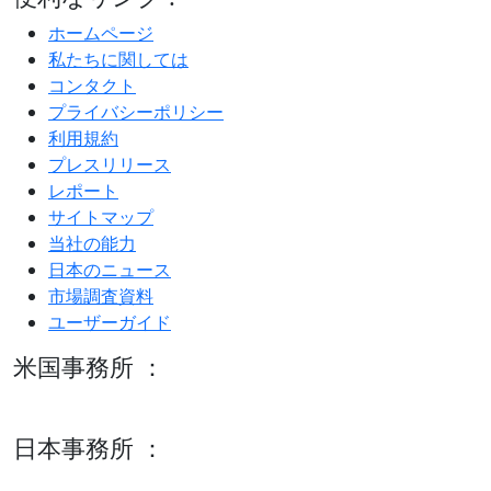
ホームページ
私たちに関しては
コンタクト
プライバシーポリシー
利用規約
プレスリリース
レポート
サイトマップ
当社の能力
日本のニュース
市場調査資料
ユーザーガイド
米国事務所 ：
600 S Tyler St Suite 2100 #140, Amarillo, TX 79101
日本事務所 ：
15/F セルリアンタワー, 桜丘町26-1、150-8512, 東京、渋谷