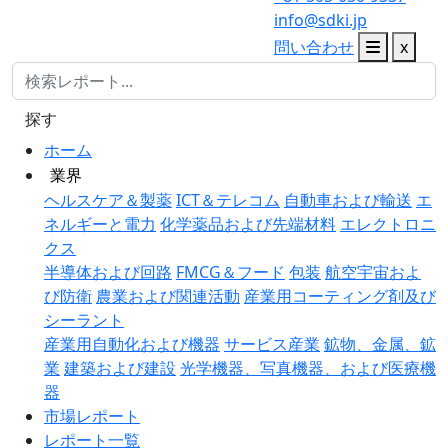
info@sdki.jp
問い合わせ
x
探す
ホーム
業界
ヘルスケア＆製薬
ICT＆テレコム
自動車および輸送
エ
ネルギーと電力
化学薬品および先端材料
エレクトロニ
クス
半導体および回路
FMCG＆フード
包装
航空宇宙およ
び防衛
農業および関連活動
産業用コーティング剤及び
シーラント
産業用自動化および機器
サービス産業
鉱物、金属、鉱
業
建築および建設
光学機器、写真機器、および医療機
器
市場レポート
レポート一覧