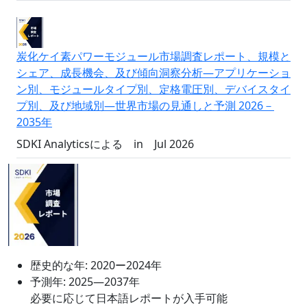
炭化ケイ素パワーモジュール市場調査レポート、規模と
シェア、成長機会、及び傾向洞察分析―アプリケーショ
ン別、モジュールタイプ別、定格電圧別、デバイスタイ
プ別、及び地域別―世界市場の見通しと予測 2026－
2035年
SDKI Analyticsによる
in
Jul 2026
歴史的な年:
2020ー2024年
予測年:
2025―2037年
必要に応じて日本語レポートが入手可能