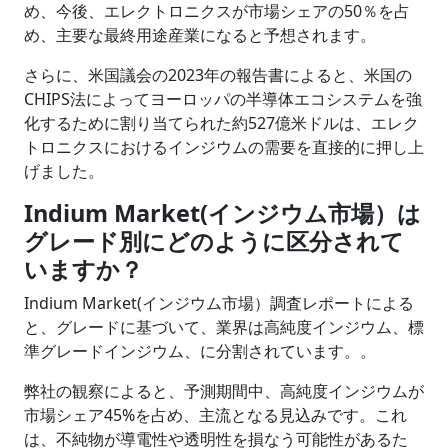
め、今後、エレクトロニクスが市場シェアの50％を占
め、主要な最終用途産業になると予想されます。
さらに、米国議会の2023年の報告書によると、米国の
CHIPS法によってヨーロッパの半導体エコシステムを強
化するために割り当てられた約527億米ドルは、エレク
トロニクスにおけるインジウムの需要を直接的に押し上
げました。
Indium Market(インジウム市場）は
グレード別にどのように区分されて
いますか？
Indium Market(インジウム市場）調査レポートによる
と、グレードに基づいて、業界は高純度インジウム、標
準グレードインジウム、に分割されています。。
弊社の観察によると、予測期間中、高純度インジウムが
市場シェア45%を占め、主流となる見込みです。これ
は、不純物が導電性や透明性を損なう可能性があるた