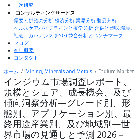
一次研究
コンサルティングサービス
需要と供給の分析
経済分析
業界分析
製品分析
ヘルスケアパイプラインと疫学分析
合併と買収
環境、
社会、ガバナンス (ESG)
競合分析とベンチマーク
ブログ
会社概要
コンタクト
ホーム
Mining, Minerals and Metals
Indium Market
インジウム市場調査レポート、
規模とシェア、成長機会、及び
傾向洞察分析―グレード別、形
態別、アプリケーション別、最
終用途産業別、及び地域別―世
界市場の見通しと予測 2026－