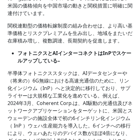
米国の価格傾向を中国市場の動きと関税措置に明確に関
連付けています。
関税連動型の価格転嫁制度の組み合わせは、より高い基
準価格とリスクプレミアムを生み出し、地域をまたいだ
在庫積み増し、複数調達、長期契約を促進します。
フォトニクスとAIインターコネクトはInPでスケー
ルアップしている–
半導体フォトニクススタックは、AIデータセンターや
（将来の）6G無線における高速光通信のために、リン
化インジウム（InP）へと決定的に移行しており、サプ
ライヤーは大規模な工業化を進めている。例えば、
2024年3月、Coherent Corp.は、AI駆動の光通信及びネ
ットワークアプリケーションをターゲットに、米国とス
ウェーデンの施設全体で初の6インチリン化インジウム
（ InP ）ウェハ生産能力を導入した。6インチへの移行
により、ウェハあたりのデバイス数がほぼ4倍になり、