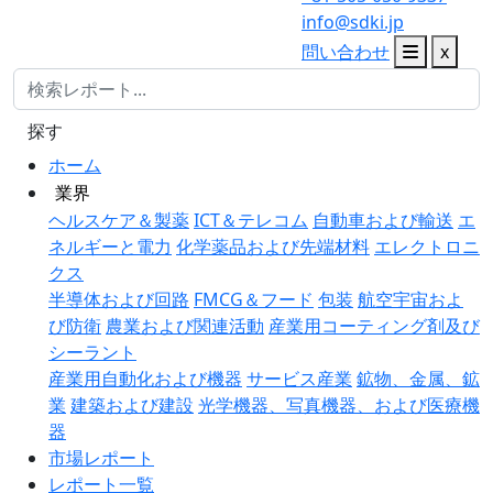
info@sdki.jp
問い合わせ
x
探す
ホーム
業界
ヘルスケア＆製薬
ICT＆テレコム
自動車および輸送
エ
ネルギーと電力
化学薬品および先端材料
エレクトロニ
クス
半導体および回路
FMCG＆フード
包装
航空宇宙およ
び防衛
農業および関連活動
産業用コーティング剤及び
シーラント
産業用自動化および機器
サービス産業
鉱物、金属、鉱
業
建築および建設
光学機器、写真機器、および医療機
器
市場レポート
レポート一覧