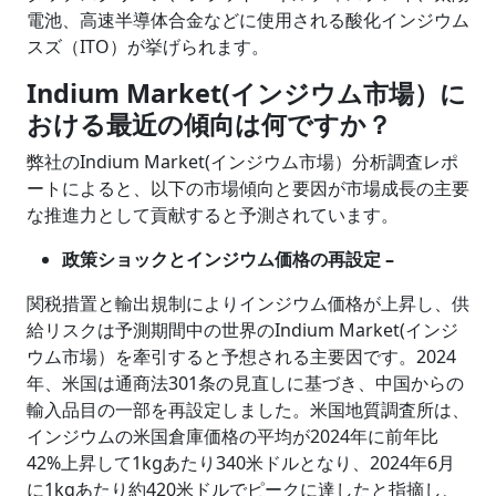
電池、高速半導体合金などに使用される酸化インジウム
スズ（ITO）が挙げられます。
Indium Market(インジウム市場）に
おける最近の傾向は何ですか？
弊社のIndium Market(インジウム市場）分析調査レポ
ートによると、以下の市場傾向と要因が市場成長の主要
な推進力として貢献すると予測されています。
政策ショックとインジウム価格の再設定 –
関税措置と輸出規制によりインジウム価格が上昇し、供
給リスクは予測期間中の世界のIndium Market(インジ
ウム市場）を牽引すると予想される主要因です。2024
年、米国は通商法301条の見直しに基づき、中国からの
輸入品目の一部を再設定しました。米国地質調査所は、
インジウムの米国倉庫価格の平均が2024年に前年比
42%上昇して1kgあたり340米ドルとなり、2024年6月
に1kgあたり約420米ドルでピークに達したと指摘し、