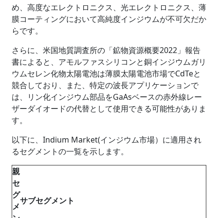
め、高度なエレクトロニクス、光エレクトロニクス、薄
膜コーティングにおいて高純度インジウムが不可欠だか
らです。
さらに、米国地質調査所の「鉱物資源概要2022」報告
書によると、アモルファスシリコンと銅インジウムガリ
ウムセレン化物太陽電池は薄膜太陽電池市場でCdTeと
競合しており、また、特定の波長アプリケーションで
は、リン化インジウム部品をGaAsベースの赤外線レー
ザーダイオードの代替として使用できる可能性がありま
す。
以下に、Indium Market(インジウム市場）に適用され
るセグメントの一覧を示します。
親
セ
グ
サブセグメント
メ
ン