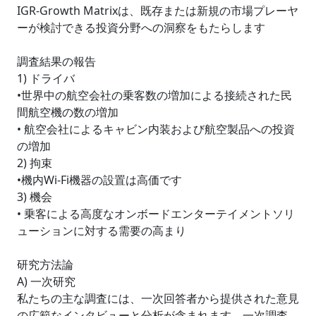
IGR-Growth Matrixは、既存または新規の市場プレーヤ
ーが検討できる投資分野への洞察をもたらします
調査結果の報告
1) ドライバ
•世界中の航空会社の乗客数の増加による接続された民
間航空機の数の増加
• 航空会社によるキャビン内装および航空製品への投資
の増加
2) 拘束
•機内Wi-Fi機器の設置は高価です
3) 機会
• 乗客による高度なオンボードエンターテイメントソリ
ューションに対する需要の高まり
研究方法論
A) 一次研究
私たちの主な調査には、一次回答者から提供された意見
の広範なインタビューと分析が含まれます。一次調査