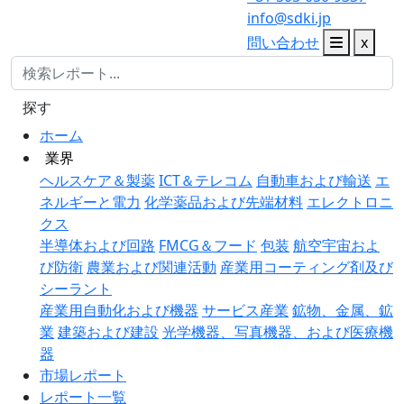
info@sdki.jp
問い合わせ
x
探す
ホーム
業界
ヘルスケア＆製薬
ICT＆テレコム
自動車および輸送
エ
ネルギーと電力
化学薬品および先端材料
エレクトロニ
クス
半導体および回路
FMCG＆フード
包装
航空宇宙およ
び防衛
農業および関連活動
産業用コーティング剤及び
シーラント
産業用自動化および機器
サービス産業
鉱物、金属、鉱
業
建築および建設
光学機器、写真機器、および医療機
器
市場レポート
レポート一覧