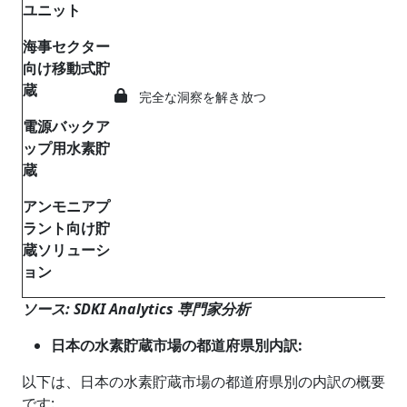
ユニット
海事セクター
向け移動式貯
蔵
完全な洞察を解き放つ
電源バックア
ップ用水素貯
蔵
アンモニアプ
ラント向け貯
蔵ソリューシ
ョン
ソース: SDKI Analytics 専門家分析
日本の水素貯蔵市場の都道府県別内訳
:
以下は、日本の水素貯蔵市場の都道府県別の内訳の概要
です: