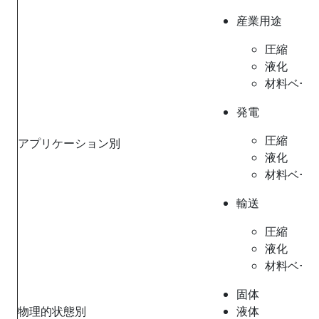
産業用途
圧縮
液化
材料ベー
発電
圧縮
アプリケーション別
液化
材料ベー
輸送
圧縮
液化
材料ベー
固体
物理的状態別
液体