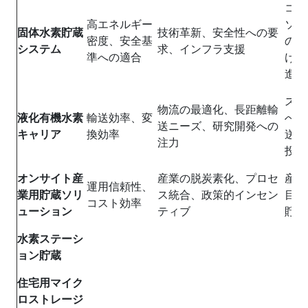
コン
高エネルギー
ソリ
固体水素貯蔵
技術革新、安全性への要
密度、安全基
の高
システム
求、インフラ支援
準への適合
ける
進し
スケ
物流の最適化、長距離輸
液化有機水素
輸送効率、変
への
送ニーズ、研究開発への
キャリア
換効率
送機
注力
投資
オンサイト産
産業の脱炭素化、プロセ
産業
運用信頼性、
業用貯蔵ソリ
ス統合、政策的インセン
目標
コスト効率
ューション
ティブ
貯蔵
水素ステーシ
ョン貯蔵
住宅用マイク
ロストレージ