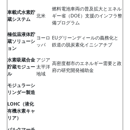
燃料電池車両の普及拡大とエネル
車載式水素貯
北米
ギー省（DOE）支援のインフラ整
蔵システム
備プログラム
極低温液体貯
ヨーロ
EUグリーンディールの義務化と
蔵ソリューシ
ッパ
鉄道の脱炭素化イニシアチブ
ョン
水素吸蔵合金
アジア
高密度都市のエネルギー需要と政
貯蔵モジュー
太平洋
府の研究開発補助金
ル
地域
モジュラーシ
リンダー製造
LOHC
（液化
有機水素キャ
リア）
バルクマーチ