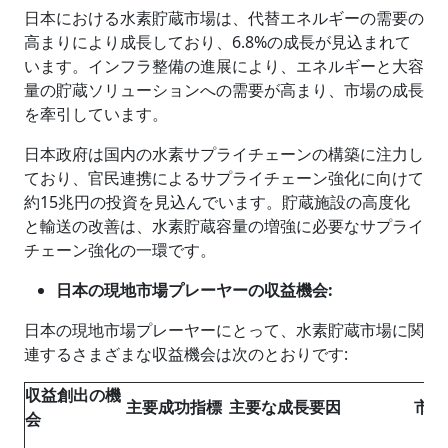
日本における水素貯蔵市場は、代替エネルギーの需要の
高まりにより成長しており、6.8%の成長が見込まれて
います。インフラ整備の進展により、エネルギーと大容
量の貯蔵ソリューションへの需要が高まり、市場の成長
を牽引しています。
日本政府は国内の水素サプライチェーンの構築に注力し
ており、官民連携によるサプライチェーン強化に向けて
約15兆円の投資を見込んでいます。貯蔵施設の高度化
と輸送の改善は、水素貯蔵容量の増強に必要なサプライ
チェーン強化の一環です。
日本の現地市場プレーヤーの収益機会
:
日本の現地市場プレーヤーにとって、水素貯蔵市場に関
連するさまざまな収益機会は次のとおりです:
収益創出の機
主要成功指標
主要な成長要因
市場
会