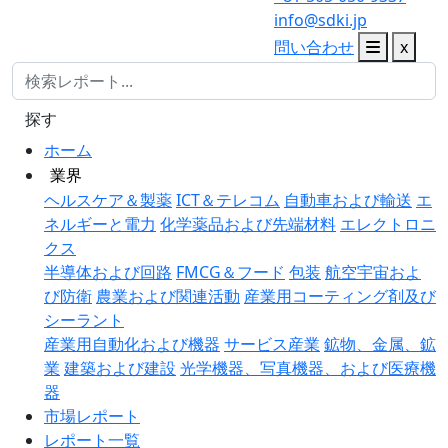
info@sdki.jp
問い合わせ
x
探す
ホーム
業界
ヘルスケア＆製薬
ICT＆テレコム
自動車および輸送
エ
ネルギーと電力
化学薬品および先端材料
エレクトロニ
クス
半導体および回路
FMCG＆フード
包装
航空宇宙およ
び防衛
農業および関連活動
産業用コーティング剤及び
シーラント
産業用自動化および機器
サービス産業
鉱物、金属、鉱
業
建築および建設
光学機器、写真機器、および医療機
器
市場レポート
レポート一覧