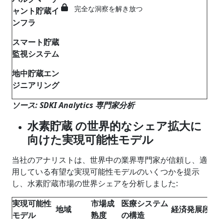
完全な洞察を解き放つ
ャント貯蔵イ
ンフラ
スマート貯蔵
監視システム
地中貯蔵エン
ジニアリング
ソース: SDKI Analytics 専門家分析
水素貯蔵
の世界的なシェア拡大に
向けた実現可能性モデル
当社のアナリストは、世界中の業界専門家が信頼し、適
用している有望な実現可能性モデルのいくつかを提示
し、水素貯蔵市場の世界シェアを分析しました:
実現可能性
市場成
医療システム
地域
経済発展段階
モデル
熟度
の構造