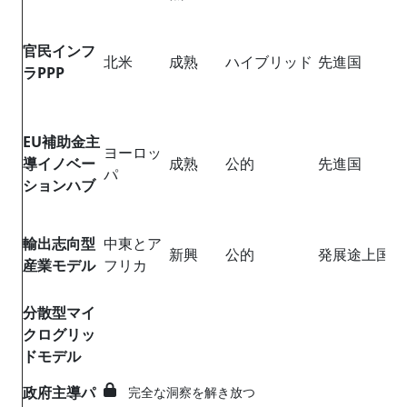
官民インフ
北米
成熟
ハイブリッド
先進国
ラPPP
EU
補助金主
ヨーロッ
導イノベー
成熟
公的
先進国
パ
ションハブ
輸出志向型
中東とア
新興
公的
発展途上国
産業モデル
フリカ
分散型マイ
クログリッ
ドモデル
政府主導パ
完全な洞察を解き放つ