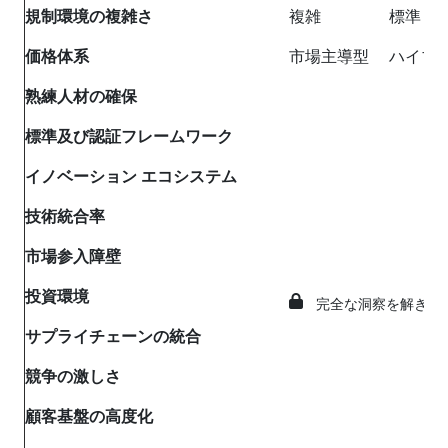
規制環境の複雑さ
複雑
標準
価格体系
市場主導型
ハイブ
熟練人材の確保
標準及び認証フレームワーク
イノベーション エコシステム
技術統合率
市場参入障壁
投資環境
完全な洞察を解き放
サプライチェーンの統合
競争の激しさ
顧客基盤の高度化