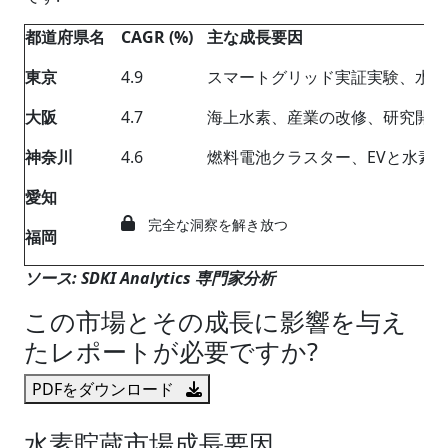
都道府県名
CAGR (%)
主な成長要因
東京
4.9
スマートグリッド実証実験、水素
大阪
4.7
海上水素、産業の改修、研究開発
神奈川
4.6
燃料電池クラスター、EVと水素
愛知
完全な洞察を解き放つ
福岡
ソース: SDKI Analytics 専門家分析
この市場とその成長に影響を与え
たレポートが必要ですか?
PDFをダウンロード
水素貯蔵市場成長要因