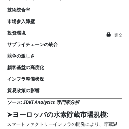
技術統合率
市場参入障壁
投資環境
完全な
サプライチェーンの統合
競争の激しさ
顧客基盤の高度化
インフラ整備状況
貿易政策の影響
ソース: SDKI Analytics 専門家分析
➤ヨーロッパの水素貯蔵市場規模:
スマートファクトリーインフラの開発により、貯蔵温