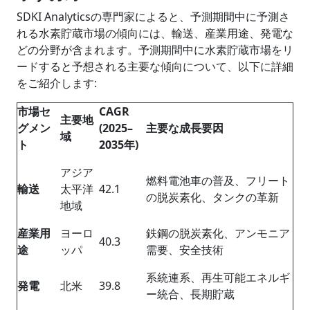
SDKI Analyticsの専門家によると、予測期間中に予測さ
れる水素貯蔵市場の傾向には、輸送、産業用途、発電な
どの分野が含まれます。予測期間中に水素貯蔵市場をリ
ードすると予想される主要な傾向について、以下に詳細
をご紹介します:
市場セ
CAGR
主要地
グメン
(2025–
主要な成長要因
域
ト
2035
年
)
アジア
燃料電池車の普及、フリート
輸送
太平洋
42.1
の脱炭素化、タンクの革新
地域
産業用
ヨーロ
鉄鋼の脱炭素化、アンモニア
40.3
途
ッパ
需要、安全技術
系統連系、再生可能エネルギ
発電
北米
39.8
ー統合、長期貯蔵