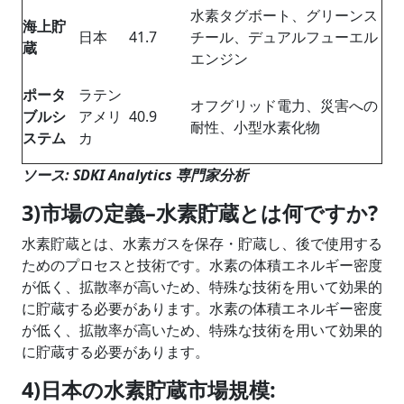
水素タグボート、グリーンス
海上貯
日本
41.7
チール、デュアルフューエル
蔵
エンジン
ポータ
ラテン
オフグリッド電力、災害への
ブルシ
アメリ
40.9
耐性、小型水素化物
ステム
カ
ソース: SDKI Analytics 専門家分析
3)市場の定義–
水素貯蔵とは何ですか
?
水素貯蔵とは、水素ガスを保存・貯蔵し、後で使用する
ためのプロセスと技術です。水素の体積エネルギー密度
が低く、拡散率が高いため、特殊な技術を用いて効果的
に貯蔵する必要があります。水素の体積エネルギー密度
が低く、拡散率が高いため、特殊な技術を用いて効果的
に貯蔵する必要があります。
4)日本の水素貯蔵市場規模: