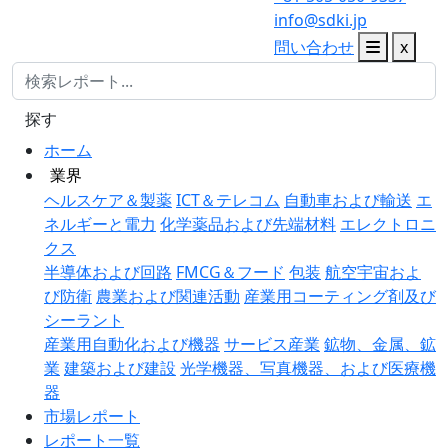
info@sdki.jp
問い合わせ
x
探す
ホーム
業界
ヘルスケア＆製薬
ICT＆テレコム
自動車および輸送
エ
ネルギーと電力
化学薬品および先端材料
エレクトロニ
クス
半導体および回路
FMCG＆フード
包装
航空宇宙およ
び防衛
農業および関連活動
産業用コーティング剤及び
シーラント
産業用自動化および機器
サービス産業
鉱物、金属、鉱
業
建築および建設
光学機器、写真機器、および医療機
器
市場レポート
レポート一覧