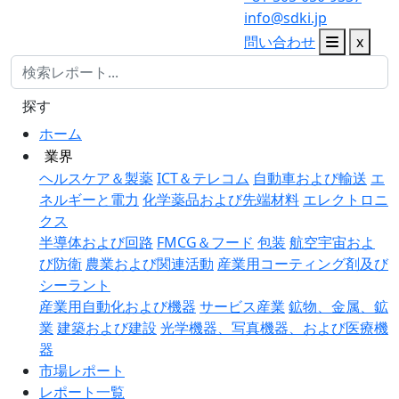
info@sdki.jp
問い合わせ
x
探す
ホーム
業界
ヘルスケア＆製薬
ICT＆テレコム
自動車および輸送
エ
ネルギーと電力
化学薬品および先端材料
エレクトロニ
クス
半導体および回路
FMCG＆フード
包装
航空宇宙およ
び防衛
農業および関連活動
産業用コーティング剤及び
シーラント
産業用自動化および機器
サービス産業
鉱物、金属、鉱
業
建築および建設
光学機器、写真機器、および医療機
器
市場レポート
レポート一覧