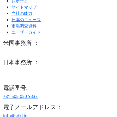
レポート
サイトマップ
当社の能力
日本のニュース
市場調査資料
ユーザーガイド
米国事務所 ：
600 S Tyler St Suite 2100 #140, Amarillo, TX 79101
日本事務所 ：
15/F セルリアンタワー, 桜丘町26-1、150-8512, 東京、渋谷
区、日本
電話番号:
+81-505-050-9337
電子メールアドレス：
info@sdki.jp