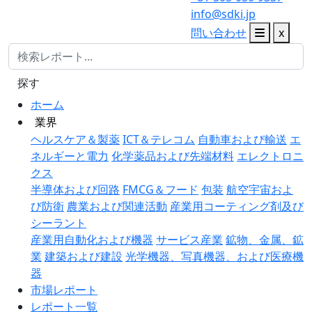
info@sdki.jp
問い合わせ
x
探す
ホーム
業界
ヘルスケア＆製薬
ICT＆テレコム
自動車および輸送
エ
ネルギーと電力
化学薬品および先端材料
エレクトロニ
クス
半導体および回路
FMCG＆フード
包装
航空宇宙およ
び防衛
農業および関連活動
産業用コーティング剤及び
シーラント
産業用自動化および機器
サービス産業
鉱物、金属、鉱
業
建築および建設
光学機器、写真機器、および医療機
器
市場レポート
レポート一覧