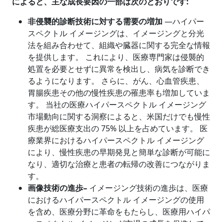
によると、主な成長要因の一部は次のとおりです
:
非侵襲的診断技術に対する需要の増加
―ハイパー
スペクトル イメージングは、イメージングと分光
法を組み合わせて、組織や臓器に関する完全な情報
を提供します。 これにより、医療専門家は侵襲的
処置を必要とせずに異常を検出し、病気を診断でき
るようになります。 さらに、がん、心血管疾患、
胃腸疾患その他の慢性疾患の罹患率も増加していま
す。 当社の医療ハイパースペクトル イメージング
市場動向に関する洞察によると、米国だけでも慢性
疾患が総医療支出の 75% 以上を占めています。 医
療業界におけるハイパースペクトル イメージング
により、慢性疾患の早期発見と簡単な診断が可能に
なり、適切な治療と患者の転帰の改善につながりま
す。
画像技術の進歩
–
イメージング技術の進歩は、医療
におけるハイパースペクトル イメージングの使用
を含め、医療分野に革命をもたらし、医療用ハイパ