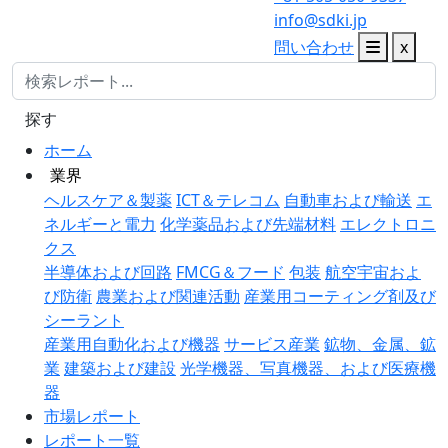
info@sdki.jp
問い合わせ
x
探す
ホーム
業界
ヘルスケア＆製薬
ICT＆テレコム
自動車および輸送
エ
ネルギーと電力
化学薬品および先端材料
エレクトロニ
クス
半導体および回路
FMCG＆フード
包装
航空宇宙およ
び防衛
農業および関連活動
産業用コーティング剤及び
シーラント
産業用自動化および機器
サービス産業
鉱物、金属、鉱
業
建築および建設
光学機器、写真機器、および医療機
器
市場レポート
レポート一覧