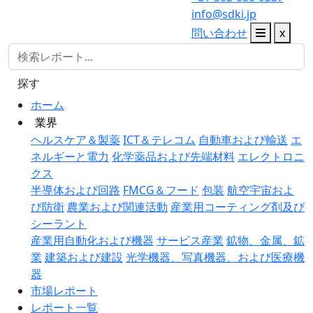
info@sdki.jp
問い合わせ
x
探す
ホーム
業界
ヘルスケア＆製薬
ICT＆テレコム
自動車および輸送
エ
ネルギーと電力
化学薬品および先端材料
エレクトロニ
クス
半導体および回路
FMCG＆フード
包装
航空宇宙およ
び防衛
農業および関連活動
産業用コーティング剤及び
シーラント
産業用自動化および機器
サービス産業
鉱物、金属、鉱
業
建築および建設
光学機器、写真機器、および医療機
器
市場レポート
レポート一覧