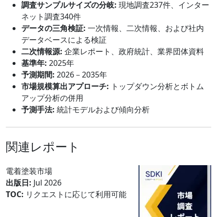
調査サンプルサイズの分岐:
現地調査237件、インター
ネット調査340件
データの三角検証:
一次情報、二次情報、および社内
データベースによる検証
二次情報源:
企業レポート、政府統計、業界団体資料
基準年:
2025年
予測期間:
2026－2035年
市場規模算出アプローチ:
トップダウン分析とボトム
アップ分析の併用
予測手法:
統計モデルおよび傾向分析
関連レポート
電着塗装市場
出版日:
Jul 2026
TOC:
リクエストに応じて利用可能