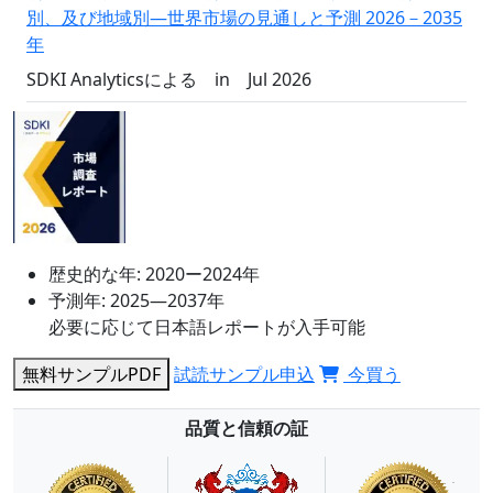
別、及び地域別―世界市場の見通しと予測 2026－2035
年
SDKI Analyticsによる
in
Jul 2026
歴史的な年:
2020ー2024年
予測年:
2025―2037年
必要に応じて日本語レポートが入手可能
無料サンプルPDF
試読サンプル申込
今買う
品質と信頼の証