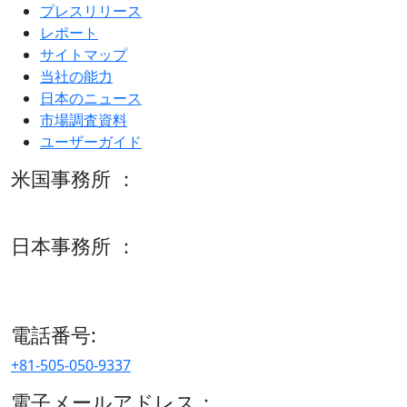
プレスリリース
レポート
サイトマップ
当社の能力
日本のニュース
市場調査資料
ユーザーガイド
米国事務所 ：
600 S Tyler St Suite 2100 #140, Amarillo, TX 79101
日本事務所 ：
15/F セルリアンタワー, 桜丘町26-1、150-8512, 東京、渋谷
区、日本
電話番号:
+81-505-050-9337
電子メールアドレス：