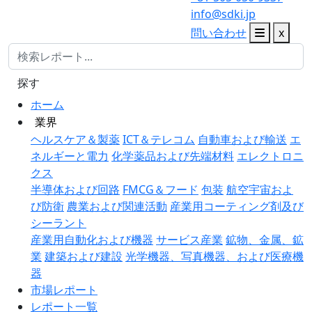
info@sdki.jp
問い合わせ
x
探す
ホーム
業界
ヘルスケア＆製薬
ICT＆テレコム
自動車および輸送
エ
ネルギーと電力
化学薬品および先端材料
エレクトロニ
クス
半導体および回路
FMCG＆フード
包装
航空宇宙およ
び防衛
農業および関連活動
産業用コーティング剤及び
シーラント
産業用自動化および機器
サービス産業
鉱物、金属、鉱
業
建築および建設
光学機器、写真機器、および医療機
器
市場レポート
レポート一覧