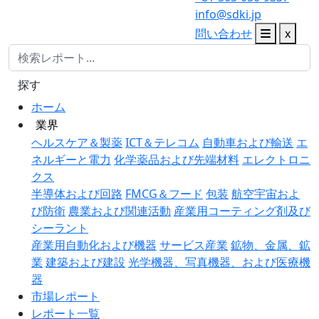
info@sdki.jp
問い合わせ
x
探す
ホーム
業界
ヘルスケア＆製薬
ICT＆テレコム
自動車および輸送
エ
ネルギーと電力
化学薬品および先端材料
エレクトロニ
クス
半導体および回路
FMCG＆フード
包装
航空宇宙およ
び防衛
農業および関連活動
産業用コーティング剤及び
シーラント
産業用自動化および機器
サービス産業
鉱物、金属、鉱
業
建築および建設
光学機器、写真機器、および医療機
器
市場レポート
レポート一覧