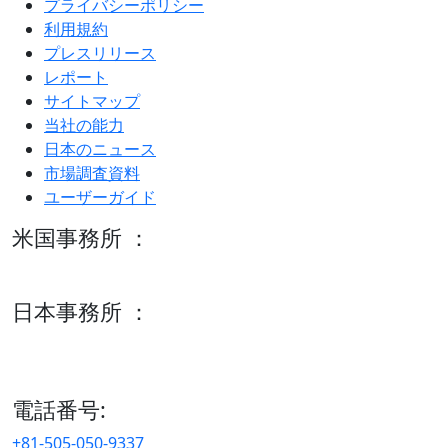
プライバシーポリシー
利用規約
プレスリリース
レポート
サイトマップ
当社の能力
日本のニュース
市場調査資料
ユーザーガイド
米国事務所 ：
600 S Tyler St Suite 2100 #140, Amarillo, TX 79101
日本事務所 ：
15/F セルリアンタワー, 桜丘町26-1、150-8512, 東京、渋谷
区、日本
電話番号:
+81-505-050-9337