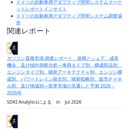
ドイツの自動車用アダプティブ照明システムマーケ
ットレポートインサイト
ドイツの自動車用アダプティブ照明システム調査場
所
関連レポート
ガソリン直噴市場 調査レポート、規模とシェア、成長
機会、及び傾向洞察分析―車両タイプ別、構成部品別、
エンジンタイプ別、噴射アーキテクチャ別、エンジン構
成別、パワートレイン統合別、噴射戦略別、販売チャネ
ル別、及び地域別―世界市場の見通しと予測 2026－
2035年
SDKI Analyticsによる
in
Jul 2026