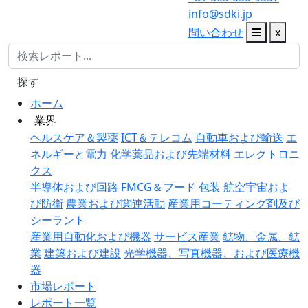
info@sdki.jp
問い合わせ
x
探す
ホーム
業界
ヘルスケア＆製薬
ICT＆テレコム
自動車および輸送
エ
ネルギーと電力
化学薬品および先端材料
エレクトロニ
クス
半導体および回路
FMCG＆フード
包装
航空宇宙およ
び防衛
農業および関連活動
産業用コーティング剤及び
シーラント
産業用自動化および機器
サービス産業
鉱物、金属、鉱
業
建築および建設
光学機器、写真機器、および医療機
器
市場レポート
レポート一覧