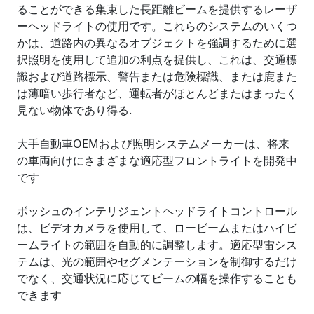
ることができる集束した長距離ビームを提供するレーザ
ーヘッドライトの使用です。これらのシステムのいくつ
かは、道路内の異なるオブジェクトを強調するために選
択照明を使用して追加の利点を提供し、これは、交通標
識および道路標示、警告または危険標識、または鹿また
は薄暗い歩行者など、運転者がほとんどまたはまったく
見ない物体であり得る.
大手自動車OEMおよび照明システムメーカーは、将来
の車両向けにさまざまな適応型フロントライトを開発中
です
ボッシュのインテリジェントヘッドライトコントロール
は、ビデオカメラを使用して、ロービームまたはハイビ
ームライトの範囲を自動的に調整します。適応型雷シス
テムは、光の範囲やセグメンテーションを制御するだけ
でなく、交通状況に応じてビームの幅を操作することも
できます