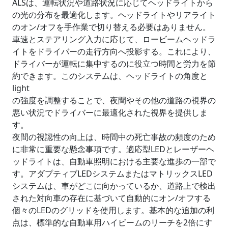
ALSは、運転状況や道路状況に応じてヘッドライトから
の光の分布を最適化します。ヘッドライトやリアライト
のオン/オフを手作業で切り替える必要はありません。
車速とステアリング入力に応じて、ロービームヘッドラ
イトをドライバーの走行方向へ投影する。これにより、
ドライバーが運転に集中するのに役立つ時間と労力を節
約できます。このシステムは、ヘッドライトの角度と
light
の強度を調整することで、夜間やその他の道路の視界の
悪い状況でドライバーに最適化された視界を提供しま
す。
夜間の視認性の向上は、時間中の死亡事故の頻度のため
に非常に重要な懸念事項です。適応型LEDとレーザーヘ
ッドライトは、自動車照明における主要な進歩の一部で
す。アダプティブLEDシステムまたはマトリックスLED
システムは、車がどこに向かっているか、道路上で検出
された対向車の存在に基づいて自動的にオン/オフする
個々のLEDのグリッドを使用します。基本的な追加の利
点は、標準的な自動車用ハイビームのリーチを2倍にす