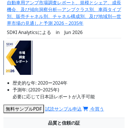
自動車用アンプ市場調査レポート、規模とシェア、成長
機会、及び傾向洞察分析―アンプクラス別、車両タイプ
別、販売チャネル別、チャネル構成別、及び地域別―世
界市場の見通しと予測 2026－2035年
SDKI Analyticsによる
in
Jun 2026
歴史的な年:
2020ー2024年
予測年:
(2020~2025年)
必要に応じて日本語レポートが入手可能
無料サンプルPDF
試読サンプル申込
今買う
品質と信頼の証