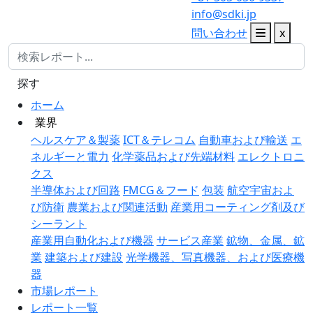
info@sdki.jp
問い合わせ
x
探す
ホーム
業界
ヘルスケア＆製薬
ICT＆テレコム
自動車および輸送
エ
ネルギーと電力
化学薬品および先端材料
エレクトロニ
クス
半導体および回路
FMCG＆フード
包装
航空宇宙およ
び防衛
農業および関連活動
産業用コーティング剤及び
シーラント
産業用自動化および機器
サービス産業
鉱物、金属、鉱
業
建築および建設
光学機器、写真機器、および医療機
器
市場レポート
レポート一覧