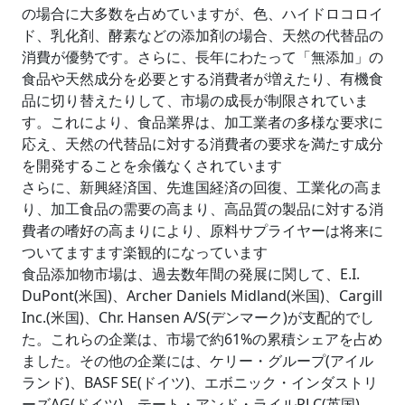
の場合に大多数を占めていますが、色、ハイドロコロイ
ド、乳化剤、酵素などの添加剤の場合、天然の代替品の
消費が優勢です。さらに、長年にわたって「無添加」の
食品や天然成分を必要とする消費者が増えたり、有機食
品に切り替えたりして、市場の成長が制限されていま
す。これにより、食品業界は、加工業者の多様な要求に
応え、天然の代替品に対する消費者の要求を満たす成分
を開発することを余儀なくされています
さらに、新興経済国、先進国経済の回復、工業化の高ま
り、加工食品の需要の高まり、高品質の製品に対する消
費者の嗜好の高まりにより、原料サプライヤーは将来に
ついてますます楽観的になっています
食品添加物市場は、過去数年間の発展に関して、E.I.
DuPont(米国)、Archer Daniels Midland(米国)、Cargill
Inc.(米国)、Chr. Hansen A/S(デンマーク)が支配的でし
た。これらの企業は、市場で約61%の累積シェアを占め
ました。その他の企業には、ケリー・グループ(アイル
ランド)、BASF SE(ドイツ)、エボニック・インダストリ
ーズAG(ドイツ)、テート・アンド・ライルPLC(英国)、