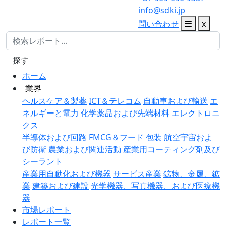
info@sdki.jp
問い合わせ
x
探す
ホーム
業界
ヘルスケア＆製薬
ICT＆テレコム
自動車および輸送
エ
ネルギーと電力
化学薬品および先端材料
エレクトロニ
クス
半導体および回路
FMCG＆フード
包装
航空宇宙およ
び防衛
農業および関連活動
産業用コーティング剤及び
シーラント
産業用自動化および機器
サービス産業
鉱物、金属、鉱
業
建築および建設
光学機器、写真機器、および医療機
器
市場レポート
レポート一覧