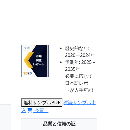
歴史的な年:
2020ー2024年
予測年:
2025－
2035年
必要に応じて
日本語レポー
トが入手可能
無料サンプルPDF
試読サンプル申
込
今買う
品質と信頼の証