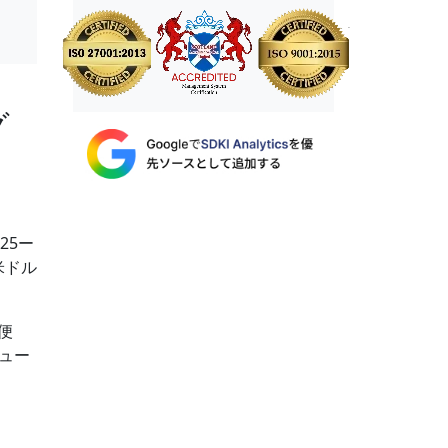
グ
25ー
米ドル
便
ュー