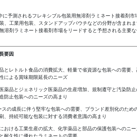
予測期間中に予測されるフレキシブル包装用無溶剤ラミネート接着剤市
装、工業用包装、スタンドアップパウチなどの分野が含まれま
無溶剤ラミネート接着剤市場をリードすると予想される主要な
長要因
品とレトルト食品の消費拡大、軽量で省資源な包装への需要、
性による賞味期限延長のニーズ
医薬品とジェネリック医薬品の生産増加、規制遵守と汚染防止
造防止包装へのニーズの高まり
ースの成長に伴う堅牢な包装への需要、ブランド差別化のため
刷、持続可能な包装に対する消費者意識の高まり
における工業生産の拡大、化学薬品と部品の保護包装へのニー
と耐久性に優れたラミネートの需要