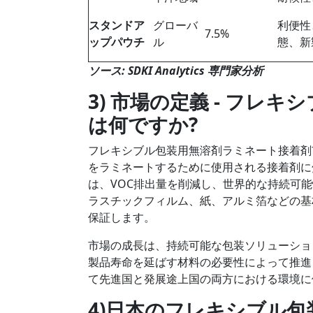
スタンドア
グローバ
利便性
7.5%
ップパウチ
ル
態、新
ソース
: SDKI Analytics
専門家分析
3)
市場の定義
-
フレキシ
は何ですか
?
フレキシブル包装用無溶剤ラミネート接着剤
をラミネートするために使用される接着剤に
は、VOC排出量を削減し、世界的な持続可
ラスチックフィルム、紙、アルミ箔などの基
保証します。
市場の成長は、持続可能な包装ソリューショ
製品寿命を延ばす材料の必要性によって推進
て先進国と発展途上国の両方における環境に
4)
日本のフレキシブル包