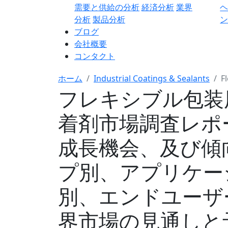
需要と供給の分析
経済分析
業界
分析
製品分析
ン
ブログ
会社概要
コンタクト
ホーム
Industrial Coatings & Sealants
F
フレキシブル包装
着剤市場調査レポ
成長機会、及び傾
プ別、アプリケー
別、エンドユーザ
界市場の見通しと予測