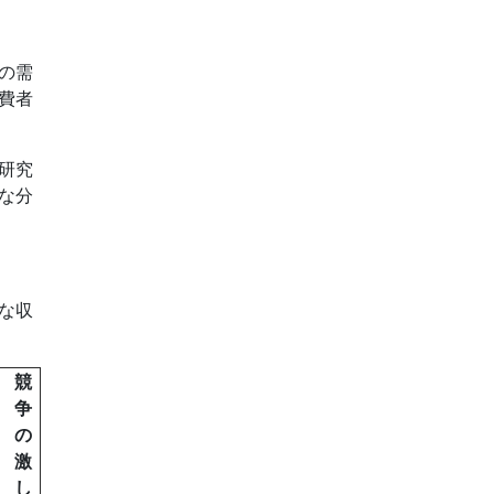
の需
費者
研究
な分
な収
競
争
の
激
し