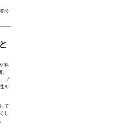
装形
と
材料
剤
、プ
性を
して
そし
。