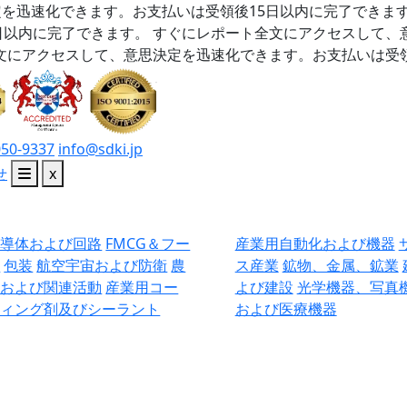
を迅速化できます。お支払いは受領後15日以内に完了できま
日以内に完了できます。
すぐにレポート全文にアクセスして、
文にアクセスして、意思決定を迅速化できます。お支払いは受領
050-9337
info@sdki.jp
せ
x
半導体および回路
FMCG＆フー
産業用自動化および機器
ド
包装
航空宇宙および防衛
農
ス産業
鉱物、金属、鉱業
業および関連活動
産業用コー
よび建設
光学機器、写真
ティング剤及びシーラント
および医療機器