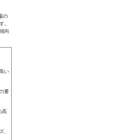
場の
す。
傾向
高い
の要
の高
ズ、