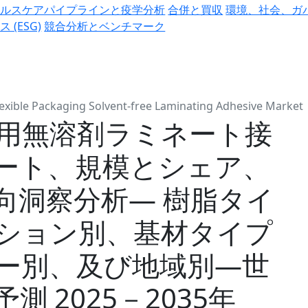
ヘルスケアパイプラインと疫学分析
合併と買収
環境、社会、ガ
ス (ESG)
競合分析とベンチマーク
lexible Packaging Solvent-free Laminating Adhesive Market
用無溶剤ラミネート接
ート、規模とシェア、
向洞察分析― 樹脂タイ
ション別、基材タイプ
ー別、及び地域別―世
 2025－2035年