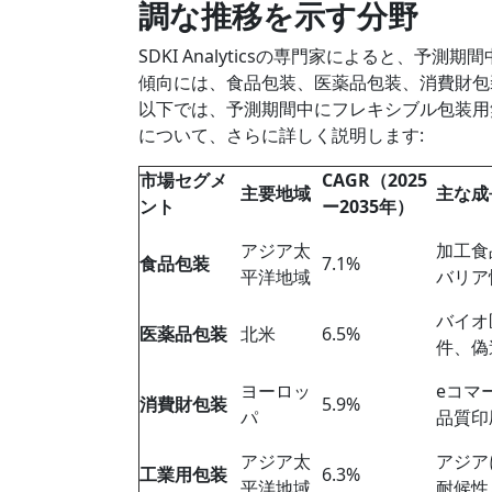
調な推移を示す分野
SDKI Analyticsの専門家によると、
傾向には、食品包装、医薬品包装、消費財包
以下では、予測期間中にフレキシブル包装用
について、さらに詳しく説明します:
市場セグメ
CAGR（2025
主要地域
主な成
ント
ー2035年）
アジア太
加工食
食品包装
7.1%
平洋地域
バリア
バイオ
医薬品包装
北米
6.5%
件、偽
ヨーロッ
eコマ
消費財包装
5.9%
パ
品質印
アジア太
アジア
工業用包装
6.3%
平洋地域
耐候性