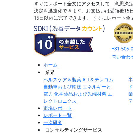
すぐにレポート全文にアクセスして、意思決定
決定を迅速化できます。お支払いは受領後15
15日以内に完了できます。
すぐにレポート全
+81-505-
問い合わ
ホーム
業界
ヘルスケア＆製薬
ICT＆テレコム
自動車および輸送
エネルギーと
電力
化学薬品および先端材料
エ
レクトロニクス
市場レポート
レポート一覧
一次研究
コンサルティングサービス