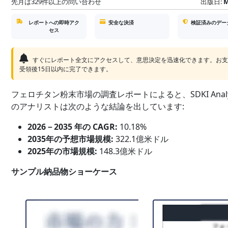
先月は329件以上の問い合わせ
出版日:
M
レポートへの即時アク
安全な決済
検証済みのデー
セス
すぐにレポート全文にアクセスして、意思決定を迅速化できます。お
受領後15日以内に完了できます。
フェロチタン粉末市場の調査レポートによると、SDKI Analyt
のアナリストは次のような結論を出しています:
2026－2035 年の CAGR:
10.18%
2035年の予想市場規模:
322.1億米ドル
2025年の市場規模:
148.3億米ドル
サンプル納品物ショーケース