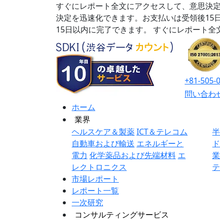
すぐにレポート全文にアクセスして、意思決定
決定を迅速化できます。お支払いは受領後15
15日以内に完了できます。
すぐにレポート全
+81-505-
問い合わ
ホーム
業界
ヘルスケア＆製薬
ICT＆テレコム
自動車および輸送
エネルギーと
電力
化学薬品および先端材料
エ
レクトロニクス
市場レポート
レポート一覧
一次研究
コンサルティングサービス