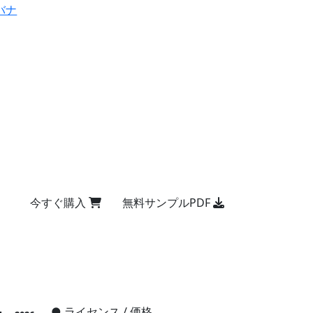
バナ
今すぐ購入
無料サンプルPDF
●
ライセンス / 価格