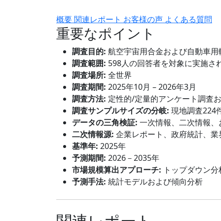
概要
関連レポート
お客様の声
よくある質問
重要なポイント
調査目的:
航空宇宙用合金および自動車用
調査範囲:
598人の回答者を対象に実施さ
調査場所:
全世界
調査期間:
2025年10月 – 2026年3月
調査方法:
定性的/定量的アンケート調査
調査サンプルサイズの分岐:
現地調査224
データの三角検証:
一次情報、二次情報、
二次情報源:
企業レポート、政府統計、業
基準年:
2025年
予測期間:
2026－2035年
市場規模算出アプローチ:
トップダウン分
予測手法:
統計モデルおよび傾向分析
関連レポート