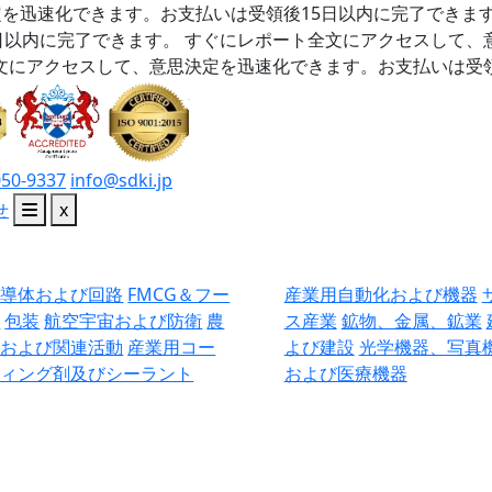
を迅速化できます。お支払いは受領後15日以内に完了できま
日以内に完了できます。
すぐにレポート全文にアクセスして、
文にアクセスして、意思決定を迅速化できます。お支払いは受領
050-9337
info@sdki.jp
せ
x
半導体および回路
FMCG＆フー
産業用自動化および機器
ド
包装
航空宇宙および防衛
農
ス産業
鉱物、金属、鉱業
業および関連活動
産業用コー
よび建設
光学機器、写真
ティング剤及びシーラント
および医療機器