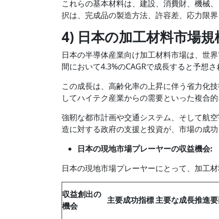
これらの基本材料は、建設、消費財、機械、
択は、完成品の製造方法、許容差、応力限界
4) 日本の加工材料市場規
日本の半導体産業向け加工材料市場は、世界市
間において4.3%のCAGRで成長すると予想
この成長は、高齢化率の上昇に伴う省力化技
してハイテク産業からの需要といった複合的
強靭な都市計画や交通システム、そして航空
造に対する政府の支援と投資が、市場の成功
日本の現地市場プレーヤーの収益機会
:
日本の現地市場プレーヤーにとって、加工材
収益創出の
主要成功指標
主要な成長推進要
機会