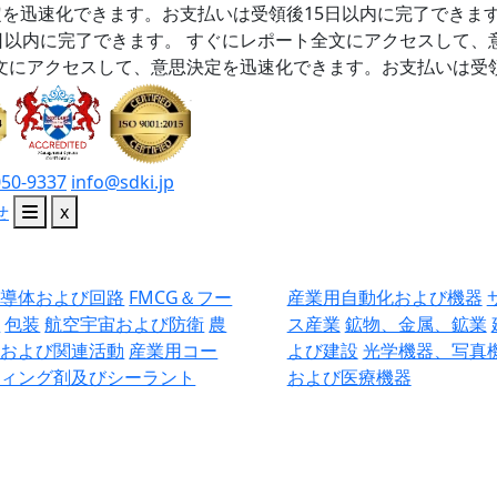
を迅速化できます。お支払いは受領後15日以内に完了できま
日以内に完了できます。
すぐにレポート全文にアクセスして、
文にアクセスして、意思決定を迅速化できます。お支払いは受領
050-9337
info@sdki.jp
せ
x
半導体および回路
FMCG＆フー
産業用自動化および機器
ド
包装
航空宇宙および防衛
農
ス産業
鉱物、金属、鉱業
業および関連活動
産業用コー
よび建設
光学機器、写真
ティング剤及びシーラント
および医療機器