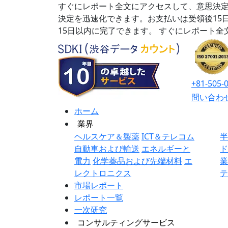
すぐにレポート全文にアクセスして、意思決定
決定を迅速化できます。お支払いは受領後15
15日以内に完了できます。
すぐにレポート全
+81-505-
問い合わ
ホーム
業界
ヘルスケア＆製薬
ICT＆テレコム
自動車および輸送
エネルギーと
電力
化学薬品および先端材料
エ
レクトロニクス
市場レポート
レポート一覧
一次研究
コンサルティングサービス