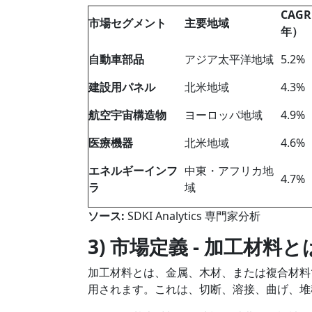
CAGR
市場セグメント
主要地域
年）
自動車部品
アジア太平洋地域
5.2%
建設用パネル
北米地域
4.3%
航空宇宙構造物
ヨーロッパ地域
4.9%
医療機器
北米地域
4.6%
エネルギーインフ
中東・アフリカ地
4.7%
ラ
域
ソース
:
SDKI Analytics 専門家分析
3) 市場定義 -
加工材料と
加工材料とは、金属、木材、または複合材料
用されます。これは、切断、溶接、曲げ、堆