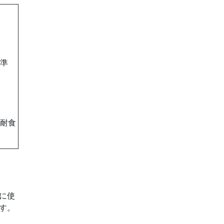
準
耐食
に使
す。