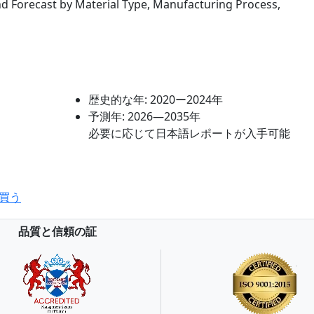
nd Forecast by Material Type, Manufacturing Process,
歴史的な年:
2020ー2024年
予測年:
2026―2035年
必要に応じて日本語レポートが入手可能
買う
品質と信頼の証