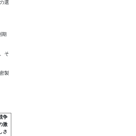
の選
測期
、そ
密製
競争
の激
しさ