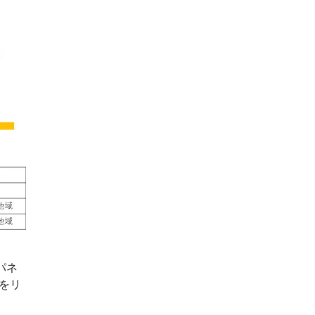
パネ
をリ