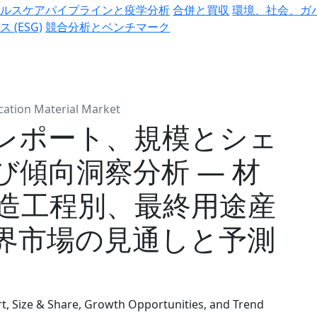
ヘルスケアパイプラインと疫学分析
合併と買収
環境、社会、ガ
ス (ESG)
競合分析とベンチマーク
cation Material Market
レポート、規模とシェ
傾向洞察分析 ― 材
造工程別、最終用途産
界市場の見通しと予測
, Size & Share, Growth Opportunities, and Trend