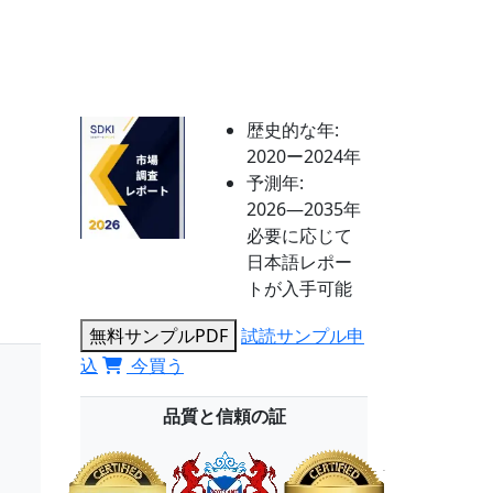
歴史的な年:
2020ー2024年
予測年:
2026―2035年
必要に応じて
日本語レポー
トが入手可能
無料サンプルPDF
試読サンプル申
込
今買う
品質と信頼の証