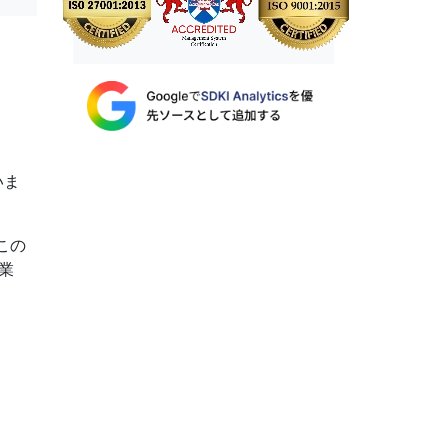
いま
この
業