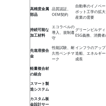
自動車のイノベー
高精度金属
品質認証、
ボット工学の拡大
部品
OEM契約
産業の需要
エコラベルの
持続可能な
グリーンビルディ
導入、規制遵
加工材料
ESG義務、消費
守
性能試験、耐
インフラのアップ
先進溶接合
久性ベンチマ
造船、エネルギー
金
ーク
成長
軽量複合材
の統合
スマート製
造システム
カスタム板
金設計サー