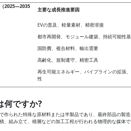
（
2025
―
2035
主要な成長推進要因
EVの普及、軽量素材、精密溶接
都市再開発、モジュール建築、持続可能性基
国防費、複合材料、輸出需要
高齢化、規制遵守、精密工具
再生可能エネルギー、パイプラインの拡張、
性
は何ですか
?
で作られた特殊な原材料または半製品であり、最終部品の製造
積、組み立て、積層などの加工工程が行われる物理的な媒体で