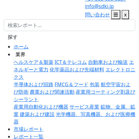
info@sdki.jp
問い合わせ
x
探す
ホーム
業界
ヘルスケア＆製薬
ICT＆テレコム
自動車および輸送
エ
ネルギーと電力
化学薬品および先端材料
エレクトロニ
クス
半導体および回路
FMCG＆フード
包装
航空宇宙およ
び防衛
農業および関連活動
産業用コーティング剤及び
シーラント
産業用自動化および機器
サービス産業
鉱物、金属、鉱
業
建築および建設
光学機器、写真機器、および医療機
器
市場レポート
レポート一覧