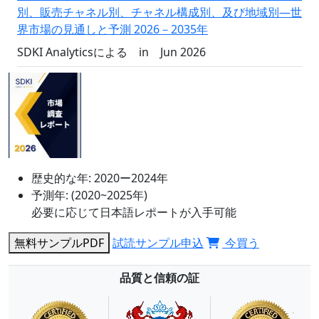
別、販売チャネル別、チャネル構成別、及び地域別―世
界市場の見通しと予測 2026－2035年
SDKI Analyticsによる
in
Jun 2026
歴史的な年:
2020ー2024年
予測年:
(2020~2025年)
必要に応じて日本語レポートが入手可能
無料サンプルPDF
試読サンプル申込
今買う
品質と信頼の証