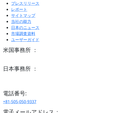
プレスリリース
レポート
サイトマップ
当社の能力
日本のニュース
市場調査資料
ユーザーガイド
米国事務所 ：
600 S Tyler St Suite 2100 #140, Amarillo, TX 79101
日本事務所 ：
15/F セルリアンタワー, 桜丘町26-1、150-8512, 東京、渋谷
区、日本
電話番号:
+81-505-050-9337
電子メールアドレス：