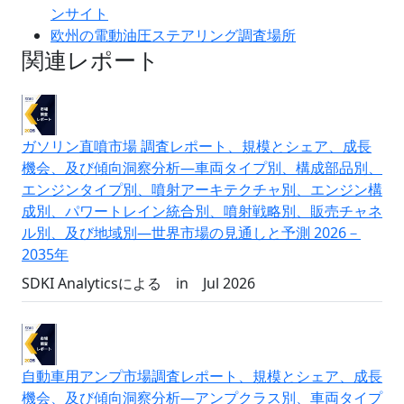
ンサイト
欧州の電動油圧ステアリング調査場所
関連レポート
ガソリン直噴市場 調査レポート、規模とシェア、成長
機会、及び傾向洞察分析―車両タイプ別、構成部品別、
エンジンタイプ別、噴射アーキテクチャ別、エンジン構
成別、パワートレイン統合別、噴射戦略別、販売チャネ
ル別、及び地域別―世界市場の見通しと予測 2026－
2035年
SDKI Analyticsによる
in
Jul 2026
自動車用アンプ市場調査レポート、規模とシェア、成長
機会、及び傾向洞察分析―アンプクラス別、車両タイプ