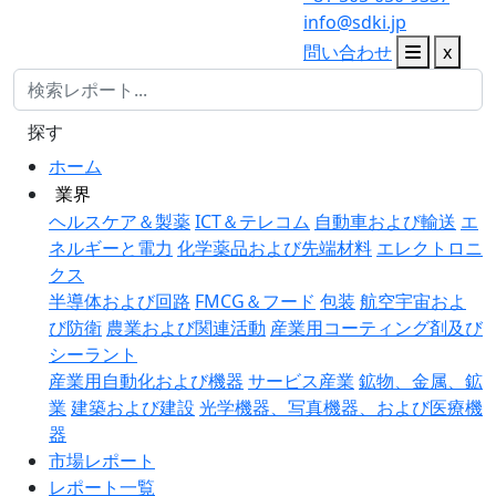
info@sdki.jp
問い合わせ
x
探す
ホーム
業界
ヘルスケア＆製薬
ICT＆テレコム
自動車および輸送
エ
ネルギーと電力
化学薬品および先端材料
エレクトロニ
クス
半導体および回路
FMCG＆フード
包装
航空宇宙およ
び防衛
農業および関連活動
産業用コーティング剤及び
シーラント
産業用自動化および機器
サービス産業
鉱物、金属、鉱
業
建築および建設
光学機器、写真機器、および医療機
器
市場レポート
レポート一覧