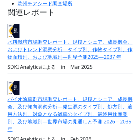
欧州チアシード調査場所
関連レポート
水耕栽培市場調査レポート、規模とシェア、成長機会、
およびトレンド洞察分析―タイプ別、作物タイプ別、作
物面積別、および地域別―世界予測2025―2037 年
SDKI Analyticsによる
in
Mar 2025
バイオ除草剤市場調査レポート、規模とシェア、成長機
会、及び傾向洞察分析―発生源のタイプ別、処方別、適
用方法別、対象となる雑草のタイプ別、最終用途産業
別、及び地域別―世界市場の見通しと予測 2026－2035
年
SDKI Analyticsによる
in
Feb 2026