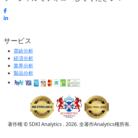
サービス
需給分析
経済分析
業界分析
製品分析
著作権 © SDKI Analytics . 2026. 全著作Analytics権所有.