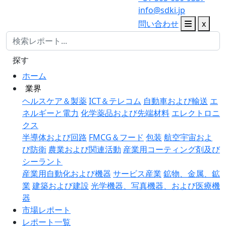
info@sdki.jp
問い合わせ
x
探す
ホーム
業界
ヘルスケア＆製薬
ICT＆テレコム
自動車および輸送
エ
ネルギーと電力
化学薬品および先端材料
エレクトロニ
クス
半導体および回路
FMCG＆フード
包装
航空宇宙およ
び防衛
農業および関連活動
産業用コーティング剤及び
シーラント
産業用自動化および機器
サービス産業
鉱物、金属、鉱
業
建築および建設
光学機器、写真機器、および医療機
器
市場レポート
レポート一覧